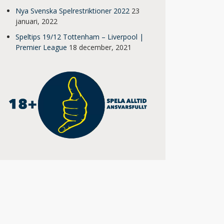
Nya Svenska Spelrestriktioner 2022
23
januari, 2022
Speltips 19/12 Tottenham – Liverpool |
Premier League
18 december, 2021