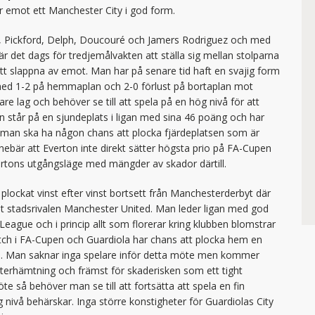
r emot ett Manchester City i god form.
n, Pickford, Delph, Doucouré och Jamers Rodriguez och med
r det dags för tredjemålvakten att ställa sig mellan stolparna
 att slappna av emot. Man har på senare tid haft en svajig form
med 1-2 på hemmaplan och 2-0 förlust på bortaplan mot
re lag och behöver se till att spela på en hög nivå för att
n står på en sjundeplats i ligan med sina 46 poäng och har
 man ska ha någon chans att plocka fjärdeplatsen som är
ebär att Everton inte direkt sätter högsta prio på FA-Cupen
vertons utgångsläge med mängder av skador därtill.
plockat vinst efter vinst bortsett från Manchesterderbyt där
 stadsrivalen Manchester United. Man leder ligan med god
League och i princip allt som florerar kring klubben blomstrar
 match i FA-Cupen och Guardiola har chans att plocka hem en
inte. Man saknar inga spelare inför detta möte men kommer
r återhämtning och främst för skaderisken som ett tight
 så behöver man se till att fortsätta att spela en fin
ivå behärskar. Inga större konstigheter för Guardiolas City