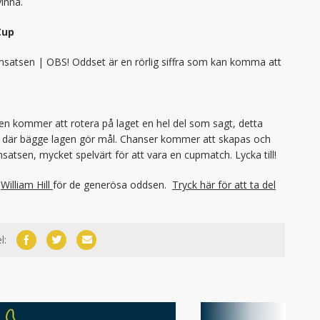
inna.
Cup
insatsen | OBS! Oddset är en rörlig siffra som kan komma att
men kommer att rotera på laget en hel del som sagt, detta
pel där bägge lagen gör mål. Chanser kommer att skapas och
satsen, mycket spelvärt för att vara en cupmatch. Lycka till!
l
William Hill
för de generösa oddsen.
Tryck här för att ta del
l: