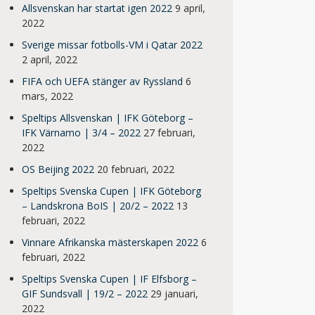
Allsvenskan har startat igen 2022
9 april,
2022
Sverige missar fotbolls-VM i Qatar 2022
2 april, 2022
FIFA och UEFA stänger av Ryssland
6
mars, 2022
Speltips Allsvenskan | IFK Göteborg –
IFK Värnamo | 3/4 – 2022
27 februari,
2022
OS Beijing 2022
20 februari, 2022
Speltips Svenska Cupen | IFK Göteborg
– Landskrona BoIS | 20/2 – 2022
13
februari, 2022
Vinnare Afrikanska mästerskapen 2022
6
februari, 2022
Speltips Svenska Cupen | IF Elfsborg –
GIF Sundsvall | 19/2 – 2022
29 januari,
2022