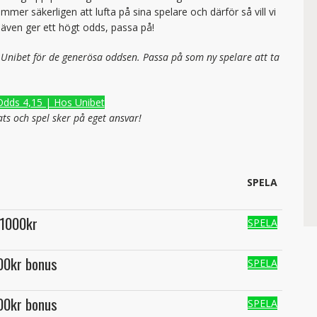
er säkerligen att lufta på sina spelare och därför så vill vi
 även ger ett högt odds, passa på!
ll Unibet för de generösa oddsen. Passa på som ny spelare att ta
Odds 4,15 | Hos Unibet
s och spel sker på eget ansvar!
SPELA
 1000kr
SPELA
00kr bonus
SPELA
00kr bonus
SPELA