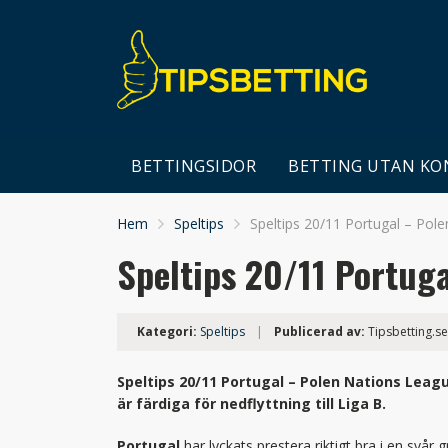
BETTINGSIDOR
BETTING UTAN KO
Hem
Speltips
Speltips 20/11 Portugal – Pol
Speltips 20/11 Portug
Kategori:
Speltips
|
Publicerad av:
Tipsbetting.se
Speltips 20/11 Portugal – Polen Nations Leag
är färdiga för nedflyttning till Liga B.
Portugal
har lyckats prestera riktigt bra i en svå