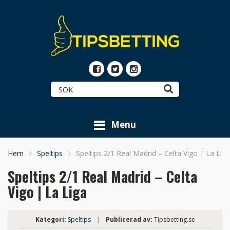
Menu
Hem
Speltips
Speltips 2/1 Real Madrid – Celta Vigo | La Liga
Speltips 2/1 Real Madrid – Celta
Vigo | La Liga
Kategori:
Speltips
|
Publicerad av:
Tipsbetting.se