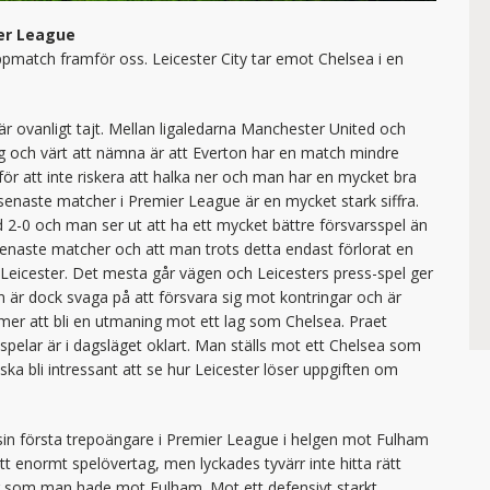
ier League
 toppmatch framför oss. Leicester City tar emot Chelsea i en
r är ovanligt tajt. Mellan ligaledarna Manchester United och
ng och värt att nämna är att Everton har en match mindre
ör att inte riskera att halka ner och man har en mycket bra
 senaste matcher i Premier League är en mycket stark siffra.
0 och man ser ut att ha ett mycket bättre försvarsspel än
 senaste matcher och att man trots detta endast förlorat en
 Leicester. Det mesta går vägen och Leicesters press-spel ger
an är dock svaga på att försvara sig mot kontringar och är
mmer att bli en utmaning mot ett lag som Chelsea. Praet
spelar är i dagsläget oklart. Man ställs mot ett Chelsea som
ka bli intressant att se hur Leicester löser uppgiften om
a sin första trepoängare i Premier League i helgen mot Fulham
 enormt spelövertag, men lyckades tyvärr inte hitta rätt
er som man hade mot Fulham. Mot ett defensivt starkt