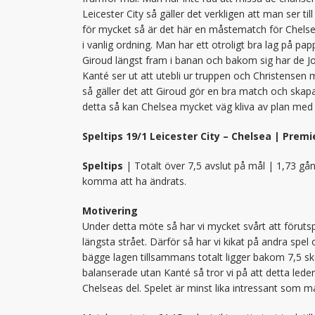
Leicester City så gäller det verkligen att man ser till
för mycket så är det här en måstematch för Chels
i vanlig ordning. Man har ett otroligt bra lag på pap
Giroud längst fram i banan och bakom sig har de J
Kanté ser ut att utebli ur truppen och Christensen
så gäller det att Giroud gör en bra match och skap
detta så kan Chelsea mycket väg kliva av plan med 
Speltips 19/1 Leicester City – Chelsea | Prem
Speltips
| Totalt över 7,5 avslut på mål | 1,73 gå
komma att ha ändrats.
Motivering
Under detta möte så har vi mycket svårt att förutsp
längsta strået. Därför så har vi kikat på andra spel
bägge lagen tillsammans totalt ligger bakom 7,5 sk
balanserade utan Kanté så tror vi på att detta led
Chelseas del. Spelet är minst lika intressant som mat