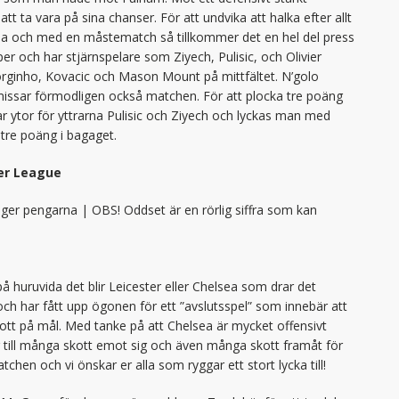
 att ta vara på sina chanser. För att undvika att halka efter allt
ea och med en måstematch så tillkommer det en hel del press
per och har stjärnspelare som Ziyech, Pulisic, och Olivier
orginho, Kovacic och Mason Mount på mittfältet. N’golo
 missar förmodligen också matchen. För att plocka tre poäng
ar ytor för yttrarna Pulisic och Ziyech och lyckas man med
tre poäng i bagaget.
ier League
nger pengarna | OBS! Oddset är en rörlig siffra som kan
å huruvida det blir Leicester eller Chelsea som drar det
 och har fått upp ögonen för ett ”avslutsspel” som innebär att
ott på mål. Med tanke på att Chelsea är mycket offensivt
er till många skott emot sig och även många skott framåt för
chen och vi önskar er alla som ryggar ett stort lycka till!