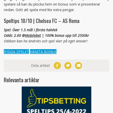
spelare så kan du plocka hem en bonus som vi presenterar
nedan. Gött att spela med lite extra pengar.
Speltips 18/10 | Chelsea FC – AS Roma
Spel:
Över 1.5 mål i första halvlek
Odds: 2.60 @
Mobilebet
| 100% bonus upp till 2500kr
Oddsen kan ha ändrats och spel sker på eget ansvar!
RYGGA SPELET
HÄMTA BONUS
Dela artikel:
Relevanta artiklar