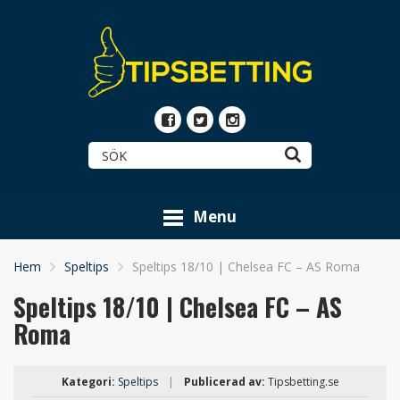
Menu
Hem
Speltips
Speltips 18/10 | Chelsea FC – AS Roma
Speltips 18/10 | Chelsea FC – AS
Roma
Kategori:
Speltips
|
Publicerad av:
Tipsbetting.se