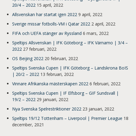
20/4 – 2022
15 april, 2022
Allsvenskan har startat igen 2022
9 april, 2022
Sverige missar fotbolls-VM i Qatar 2022
2 april, 2022
FIFA och UEFA stänger av Ryssland
6 mars, 2022
Speltips Allsvenskan | IFK Göteborg – IFK Värnamo | 3/4 –
2022
27 februari, 2022
OS Beijing 2022
20 februari, 2022
Speltips Svenska Cupen | IFK Göteborg – Landskrona BoIS
| 20/2 – 2022
13 februari, 2022
Vinnare Afrikanska mästerskapen 2022
6 februari, 2022
Speltips Svenska Cupen | IF Elfsborg – GIF Sundsvall |
19/2 – 2022
29 januari, 2022
Nya Svenska Spelrestriktioner 2022
23 januari, 2022
Speltips 19/12 Tottenham – Liverpool | Premier League
18
december, 2021