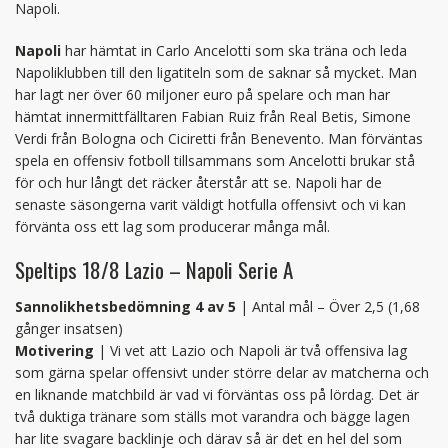
Napoli.
Napoli
har hämtat in Carlo Ancelotti som ska träna och leda
Napoliklubben till den ligatiteln som de saknar så mycket. Man
har lagt ner över 60 miljoner euro på spelare och man har
hämtat innermittfälltaren Fabian Ruiz från Real Betis, Simone
Verdi från Bologna och Ciciretti från Benevento. Man förväntas
spela en offensiv fotboll tillsammans som Ancelotti brukar stå
för och hur långt det räcker återstår att se. Napoli har de
senaste säsongerna varit väldigt hotfulla offensivt och vi kan
förvänta oss ett lag som producerar många mål.
Speltips 18/8 Lazio – Napoli Serie A
Sannolikhetsbedömning 4 av 5
| Antal mål – Över 2,5 (1,68
gånger insatsen)
Motivering
| Vi vet att Lazio och Napoli är två offensiva lag
som gärna spelar offensivt under större delar av matcherna och
en liknande matchbild är vad vi förväntas oss på lördag. Det är
två duktiga tränare som ställs mot varandra och bägge lagen
har lite svagare backlinje och därav så är det en hel del som