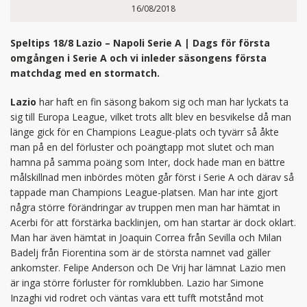
16/08/2018
Speltips 18/8 Lazio – Napoli Serie A | Dags för första
omgången i Serie A och vi inleder säsongens första
matchdag med en stormatch.
Lazio
har haft en fin säsong bakom sig och man har lyckats ta
sig till Europa League, vilket trots allt blev en besvikelse då man
länge gick för en Champions League-plats och tyvärr så åkte
man på en del förluster och poängtapp mot slutet och man
hamna på samma poäng som Inter, dock hade man en bättre
målskillnad men inbördes möten går först i Serie A och därav så
tappade man Champions League-platsen. Man har inte gjort
några större förändringar av truppen men man har hämtat in
Acerbi för att förstärka backlinjen, om han startar är dock oklart.
Man har även hämtat in Joaquin Correa från Sevilla och Milan
Badelj från Fiorentina som är de största namnet vad gäller
ankomster. Felipe Anderson och De Vrij har lämnat Lazio men
är inga större förluster för romklubben. Lazio har Simone
Inzaghi vid rodret och väntas vara ett tufft motstånd mot