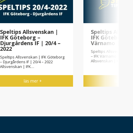
Speltips Allsvenskan |
Speltips Allsve
IFK Göteborg –
IFK Göteborg – 
Djurgårdens IF | 20/4 –
Värnamo | 3/4 –
2022
Speltips Allsvenskan |
– IFK Värnamo | 3/4 – 2
Speltips Allsvenskan | IFK Göteborg
Allsvenskan | IFK…
– Djurgårdens IF | 20/4 – 2022
Allsvenskan | IFK…
läs mer +
läs mer +