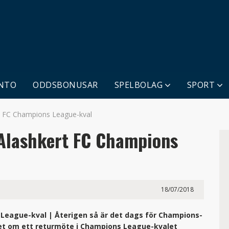
NTO
ODDSBONUSAR
SPELBOLAG
SPORT
ert FC Champions League-kval
– Alashkert FC Champions
18/07/2018
s League-kval | Återigen så är det dags för Champions-
et om ett returmöte i Champions League-kvalet