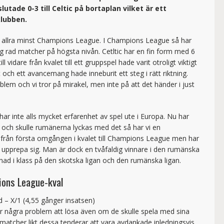
utade 0-3 till Celtic på bortaplan vilket är ett
klubben.
te allra minst Champions League. I Champions League så har
ång rad matcher på högsta nivån. Cetltic har en fin form med 6
 vidare från kvalet till ett gruppspel hade varit otroligt viktigt
t och ett avancemang hade inneburit ett steg i rätt riktning.
lem och vi tror på mirakel, men inte på att det händer i just
ar inte alls mycket erfarenhet av spel ute i Europa. Nu har
 och skulle rumänerna lyckas med det så har vi en
re från första omgången i kvalet till Champions League men har
t upprepa sig. Man är dock en tvåfaldig vinnare i den rumänska
llnad i klass på den skotska ligan och den rumänska ligan.
ions League-kval
id – X/1 (4,55 gånger insatsen)
har några problem att lösa även om de skulle spela med sina
h matcher likt dessa tenderar att vara avdankade inledningsvis