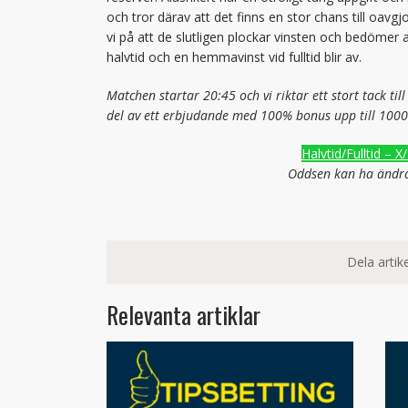
och tror därav att det finns en stor chans till oavgjo
vi på att de slutligen plockar vinsten och bedömer att
halvtid och en hemmavinst vid fulltid blir av.
Matchen startar 20:45 och vi riktar ett stort tack ti
del av ett erbjudande med 100% bonus upp till 1000
Halvtid/Fulltid – 
Oddsen kan ha ändrat
Dela artike
Relevanta artiklar