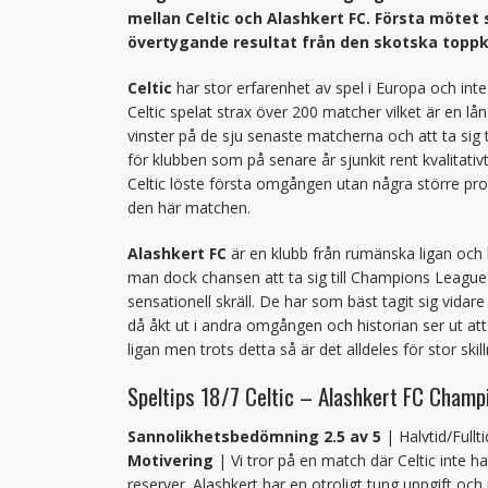
mellan Celtic och Alashkert FC. Första mötet sl
övertygande resultat från den skotska topp
Celtic
har stor erfarenhet av spel i Europa och in
Celtic spelat strax över 200 matcher vilket är en l
vinster på de sju senaste matcherna och att ta sig till
för klubben som på senare år sjunkit rent kvalitativ
Celtic löste första omgången utan några större prob
den här matchen.
Alashkert FC
är en klubb från rumänska ligan och h
man dock chansen att ta sig till Champions League
sensationell skräll. De har som bäst tagit sig vida
då åkt ut i andra omgången och historian ser ut at
ligan men trots detta så är det alldeles för stor ski
Speltips 18/7 Celtic – Alashkert FC Champ
Sannolikhetsbedömning 2.5 av 5
| Halvtid/Fullt
Motivering
| Vi tror på en match där Celtic inte 
reserver. Alashkert har en otroligt tung uppgift oc