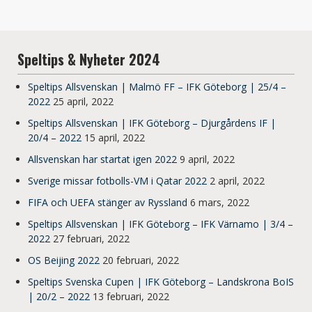
Speltips & Nyheter 2024
Speltips Allsvenskan | Malmö FF – IFK Göteborg | 25/4 –
2022
25 april, 2022
Speltips Allsvenskan | IFK Göteborg – Djurgårdens IF |
20/4 – 2022
15 april, 2022
Allsvenskan har startat igen 2022
9 april, 2022
Sverige missar fotbolls-VM i Qatar 2022
2 april, 2022
FIFA och UEFA stänger av Ryssland
6 mars, 2022
Speltips Allsvenskan | IFK Göteborg – IFK Värnamo | 3/4 –
2022
27 februari, 2022
OS Beijing 2022
20 februari, 2022
Speltips Svenska Cupen | IFK Göteborg – Landskrona BoIS
| 20/2 – 2022
13 februari, 2022