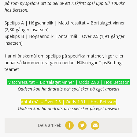
på som ny spelare att ta del av ett riskfritt spel upp till 1000kr
hos Betsson.
Speltips A | Högsannolik | Matchresultat – Bortalaget vinner
(2,80 gånger insatsen)
Speltips B | Högsannolik | Antal mål – Över 2.5 (1,91 gånger
insatsen)
Har ni önskemål om speltips på specifika matcher, ligor eller
annat så kommentera gärna nedan. Hälsningar TipsBetting-
teamet
Matchresultat – Bortalaget vinner | Odds 2,80 | Hos Betsson
Oddsen kan ha ändrats och spel sker på eget ansvar!
Antal mål – Över 2.5 | Odds 1.91 | Hos Betsson
Oddsen kan ha ändrats och spel sker på eget ansvar!
Dela artikel: