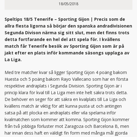
18/05/2018
Speltips 18/5 Tenerife – Sporting Gijon | Precis som de
allra flesta ligorna så börjar den spanska andradivisionen
Segunda Divison närma sig sitt slut, men det finns trots
detta fortfarande en hel del att spela för. I kvällens
match får Tenerife besök av Sporting Gijon som är på
jakt efter en plats inför kommande säsongs upplaga av
La Liga.
Med tre matcher kvar så ligger Sporting Gijon 4 poäng bakom
Huesta och 5 poäng bakom Rayo Vallecano som har en första
respektive andraplats i Segunda Division. Sporting Gijon är i
princip klara för kval till La Liga men inte helt säkra trots detta.
De behöver en seger för att säkra en kvalplats till La Liga och
kvällens match är viktig för att kunna pusta ut och antingen
satsa på att plocka en andraplats eller vila spelarna inför
kvalmatchen som kommer att komma. Sporting Gijon kommer
från två jobbiga förluster mot Zaragoza och Barcelona B, men
har innan dess haft en väldigt fin form med många mål gjorda