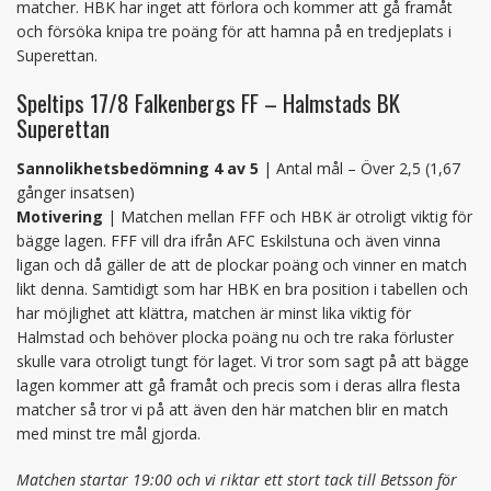
matcher. HBK har inget att förlora och kommer att gå framåt
och försöka knipa tre poäng för att hamna på en tredjeplats i
Superettan.
Speltips 17/8 Falkenbergs FF – Halmstads BK
Superettan
Sannolikhetsbedömning 4 av 5
| Antal mål – Över 2,5 (1,67
gånger insatsen)
Motivering
| Matchen mellan FFF och HBK är otroligt viktig för
bägge lagen. FFF vill dra ifrån AFC Eskilstuna och även vinna
ligan och då gäller de att de plockar poäng och vinner en match
likt denna. Samtidigt som har HBK en bra position i tabellen och
har möjlighet att klättra, matchen är minst lika viktig för
Halmstad och behöver plocka poäng nu och tre raka förluster
skulle vara otroligt tungt för laget. Vi tror som sagt på att bägge
lagen kommer att gå framåt och precis som i deras allra flesta
matcher så tror vi på att även den här matchen blir en match
med minst tre mål gjorda.
Matchen startar 19:00 och vi riktar ett stort tack till Betsson för