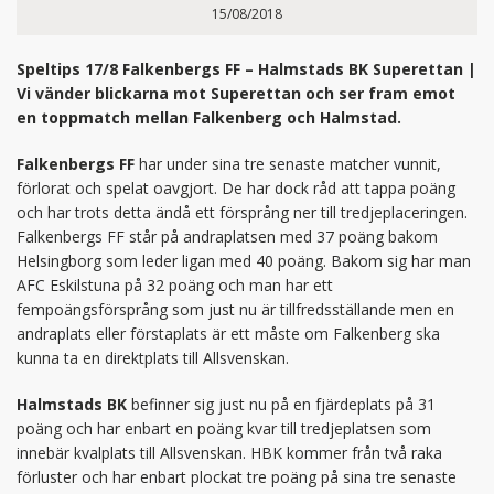
15/08/2018
Speltips 17/8 Falkenbergs FF – Halmstads BK Superettan |
Vi vänder blickarna mot Superettan och ser fram emot
en toppmatch mellan Falkenberg och Halmstad.
Falkenbergs FF
har under sina tre senaste matcher vunnit,
förlorat och spelat oavgjort. De har dock råd att tappa poäng
och har trots detta ändå ett försprång ner till tredjeplaceringen.
Falkenbergs FF står på andraplatsen med 37 poäng bakom
Helsingborg som leder ligan med 40 poäng. Bakom sig har man
AFC Eskilstuna på 32 poäng och man har ett
fempoängsförsprång som just nu är tillfredsställande men en
andraplats eller förstaplats är ett måste om Falkenberg ska
kunna ta en direktplats till Allsvenskan.
Halmstads BK
befinner sig just nu på en fjärdeplats på 31
poäng och har enbart en poäng kvar till tredjeplatsen som
innebär kvalplats till Allsvenskan. HBK kommer från två raka
förluster och har enbart plockat tre poäng på sina tre senaste