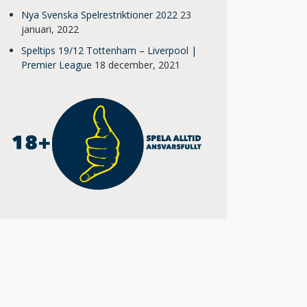
Nya Svenska Spelrestriktioner 2022
23
januari, 2022
Speltips 19/12 Tottenham – Liverpool |
Premier League
18 december, 2021