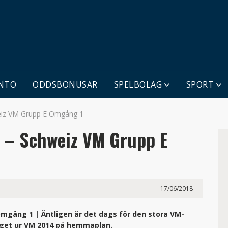
NTO
ODDSBONUSAR
SPELBOLAG
SPORT
hweiz VM Grupp E Omgång 1
n – Schweiz VM Grupp E
17/06/2018
 Omgång 1 | Äntligen är det dags för den stora VM-
tåget ur VM 2014 på hemmaplan.