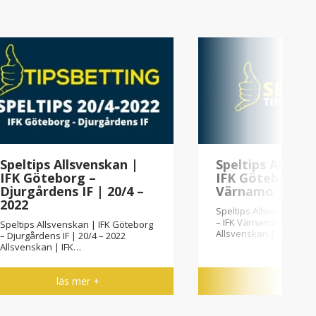
Speltips Allsvenskan |
Speltips Allsve
IFK Göteborg –
IFK Göteborg – 
Djurgårdens IF | 20/4 –
Värnamo | 3/4 –
2022
Speltips Allsvenskan |
– IFK Värnamo | 3/4 – 2
Speltips Allsvenskan | IFK Göteborg
Allsvenskan | IFK…
– Djurgårdens IF | 20/4 – 2022
Allsvenskan | IFK…
läs mer +
läs mer +