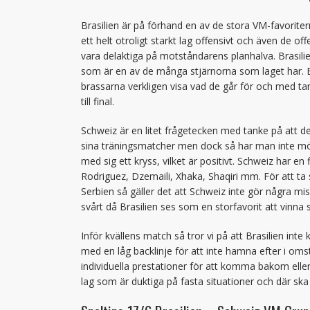
Brasilien är på förhand en av de stora VM-favorite
ett helt otroligt starkt lag offensivt och även de off
vara delaktiga på motståndarens planhalva. Brasili
som är en av de många stjärnorna som laget har. E
brassarna verkligen visa vad de går för och med ta
till final.
Schweiz är en litet frågetecken med tanke på att de
sina träningsmatcher men dock så har man inte mö
med sig ett kryss, vilket är positivt. Schweiz har e
Rodriguez, Dzemaili, Xhaka, Shaqiri mm. För att ta 
Serbien så gäller det att Schweiz inte gör några miss
svårt då Brasilien ses som en storfavorit att vinna 
Inför kvällens match så tror vi på att Brasilien int
med en låg backlinje för att inte hamna efter i omst
individuella prestationer för att komma bakom eller 
lag som är duktiga på fasta situationer och där ska 