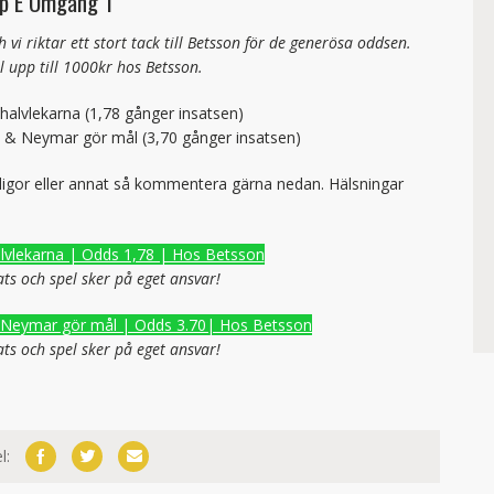
pp E Omgång 1
vi riktar ett stort tack till Betsson för de generösa oddsen.
el upp till 1000kr hos Betsson.
 halvlekarna (1,78 gånger insatsen)
lan & Neymar gör mål (3,70 gånger insatsen)
 ligor eller annat så kommentera gärna nedan. Hälsningar
halvlekarna | Odds 1,78 | Hos Betsson
s och spel sker på eget ansvar!
n & Neymar gör mål | Odds 3.70| Hos Betsson
s och spel sker på eget ansvar!
l: