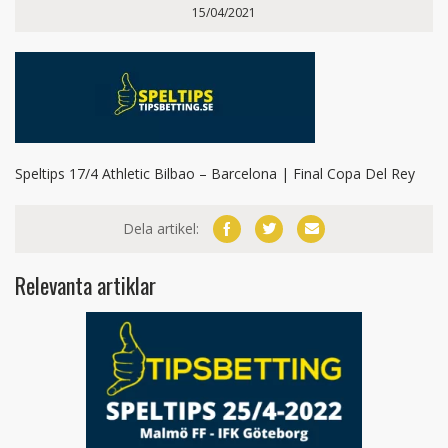
15/04/2021
Speltips 17/4 Athletic Bilbao – Barcelona | Final Copa Del Rey
Dela artikel:
Relevanta artiklar