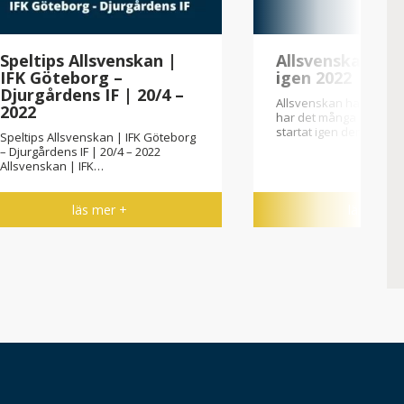
Speltips Allsvenskan |
Allsvenskan har
IFK Göteborg –
igen 2022
Djurgårdens IF | 20/4 –
Allsvenskan har startat
2022
har det många Svenska
startat igen den…
Speltips Allsvenskan | IFK Göteborg
– Djurgårdens IF | 20/4 – 2022
Allsvenskan | IFK…
läs mer +
läs mer +