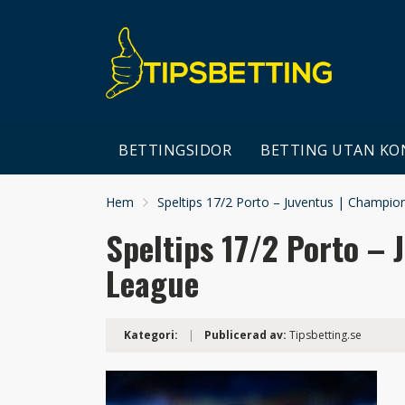
BETTINGSIDOR
BETTING UTAN KO
Hem
Speltips 17/2 Porto – Juventus | Champi
Speltips 17/2 Porto –
League
Kategori:
|
Publicerad av:
Tipsbetting.se