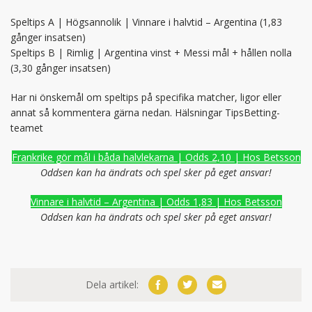
Speltips A | Högsannolik | Vinnare i halvtid – Argentina (1,83
gånger insatsen)
Speltips B | Rimlig | Argentina vinst + Messi mål + hållen nolla
(3,30 gånger insatsen)
Har ni önskemål om speltips på specifika matcher, ligor eller
annat så kommentera gärna nedan. Hälsningar TipsBetting-
teamet
Frankrike gör mål i båda halvlekarna | Odds 2,10 | Hos Betsson
Oddsen kan ha ändrats och spel sker på eget ansvar!
Vinnare i halvtid – Argentina | Odds 1,83 | Hos Betsson
Oddsen kan ha ändrats och spel sker på eget ansvar!
Dela artikel: