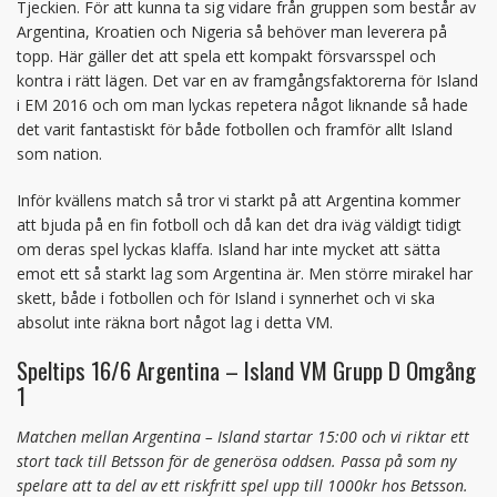
Tjeckien. För att kunna ta sig vidare från gruppen som består av
Argentina, Kroatien och Nigeria så behöver man leverera på
topp. Här gäller det att spela ett kompakt försvarsspel och
kontra i rätt lägen. Det var en av framgångsfaktorerna för Island
i EM 2016 och om man lyckas repetera något liknande så hade
det varit fantastiskt för både fotbollen och framför allt Island
som nation.
Inför kvällens match så tror vi starkt på att Argentina kommer
att bjuda på en fin fotboll och då kan det dra iväg väldigt tidigt
om deras spel lyckas klaffa. Island har inte mycket att sätta
emot ett så starkt lag som Argentina är. Men större mirakel har
skett, både i fotbollen och för Island i synnerhet och vi ska
absolut inte räkna bort något lag i detta VM.
Speltips 16/6 Argentina – Island VM Grupp D Omgång
1
Matchen mellan Argentina – Island startar 15:00 och vi riktar ett
stort tack till Betsson för de generösa oddsen. Passa på som ny
spelare att ta del av ett riskfritt spel upp till 1000kr hos Betsson.