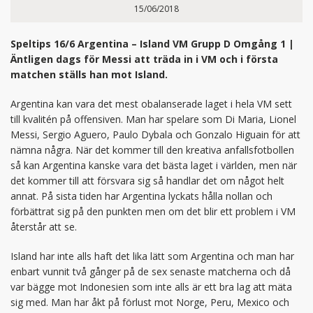
15/06/2018
Speltips 16/6 Argentina – Island VM Grupp D Omgång 1 |
Äntligen dags för Messi att träda in i VM och i första
matchen ställs han mot Island.
Argentina kan vara det mest obalanserade laget i hela VM sett
till kvalitén på offensiven. Man har spelare som Di Maria, Lionel
Messi, Sergio Aguero, Paulo Dybala och Gonzalo Higuain för att
nämna några. När det kommer till den kreativa anfallsfotbollen
så kan Argentina kanske vara det bästa laget i världen, men när
det kommer till att försvara sig så handlar det om något helt
annat. På sista tiden har Argentina lyckats hålla nollan och
förbättrat sig på den punkten men om det blir ett problem i VM
återstår att se.
Island har inte alls haft det lika lätt som Argentina och man har
enbart vunnit två gånger på de sex senaste matcherna och då
var bägge mot Indonesien som inte alls är ett bra lag att mäta
sig med. Man har åkt på förlust mot Norge, Peru, Mexico och