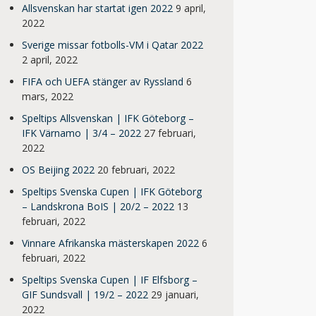
Allsvenskan har startat igen 2022
9 april,
2022
Sverige missar fotbolls-VM i Qatar 2022
2 april, 2022
FIFA och UEFA stänger av Ryssland
6
mars, 2022
Speltips Allsvenskan | IFK Göteborg –
IFK Värnamo | 3/4 – 2022
27 februari,
2022
OS Beijing 2022
20 februari, 2022
Speltips Svenska Cupen | IFK Göteborg
– Landskrona BoIS | 20/2 – 2022
13
februari, 2022
Vinnare Afrikanska mästerskapen 2022
6
februari, 2022
Speltips Svenska Cupen | IF Elfsborg –
GIF Sundsvall | 19/2 – 2022
29 januari,
2022