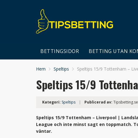
BETTINGSIDOR
BETTING UTAN KO
Hem
Speltips
Speltips 15/9 Tottenham – Liv
Speltips 15/9 Tottenh
Kategori:
Speltips
|
Publicerad av:
Tipsbetting.se
Speltips 15/9 Tottenham – Liverpool | Landsl
League och inte minst sagt en toppmatch. T
väntar.