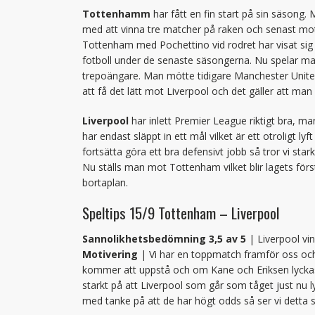
Tottenhamm
har fått en fin start på sin säsong.
med att vinna tre matcher på raken och senast mot
Tottenham med Pochettino vid rodret har visat sig 
fotboll under de senaste säsongerna. Nu spelar m
trepoängare. Man mötte tidigare Manchester Unit
att få det lätt mot Liverpool och det gäller att ma
Liverpool
har inlett Premier League riktigt bra, m
har endast släppt in ett mål vilket är ett otroligt
fortsätta göra ett bra defensivt jobb så tror vi star
Nu ställs man mot Tottenham vilket blir lagets för
bortaplan.
Speltips 15/9 Tottenham – Liverpool
Sannolikhetsbedömning 3,5 av 5
| Liverpool vin
Motivering
| Vi har en toppmatch framför oss och
kommer att uppstå och om Kane och Eriksen lyckas p
starkt på att Liverpool som går som tåget just nu 
med tanke på att de har högt odds så ser vi detta so