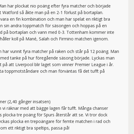
 Man har plockat nio poäng efter fyra matcher och började
 Watford så åkte man på en 2-1 förlust på bortaplan.
vara en fin kombination och man har spelat en riktigt bra
an sin andra toppmatch för säsongen och hoppas på en
ed på bortaplan och vann med 0-3. Tottenham kommer inte
n håller koll på Mané, Salah och Firmino matchen igenom.
an har vunnit fyra matcher på raken och står på 12 poäng. Man
 lyft med tanke på hur föregående säsong började. Lyckas man
kt på att Liverpool blir laget som vinner Premier League i år.
sta toppmotståndare och man förväntas få det tufft på
ner (2,40 gånger insatsen)
 vi räknar med att bägge lagen får tufft. Många chanser
locka tre poäng för Spurs återstår att se. Vi tror dock
lyckas plocka en trepoängare för femte matchen i rad och
m ett riktigt bra speltips, passa på!