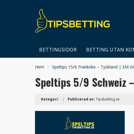
BETTINGSIDOR
BETTING UTAN KO
Hem
Speltips 15/6 Frankrike – Tyskland | EM G
Speltips 5/9 Schweiz –
Kategori:
|
Publicerad av:
Tipsbetting.se