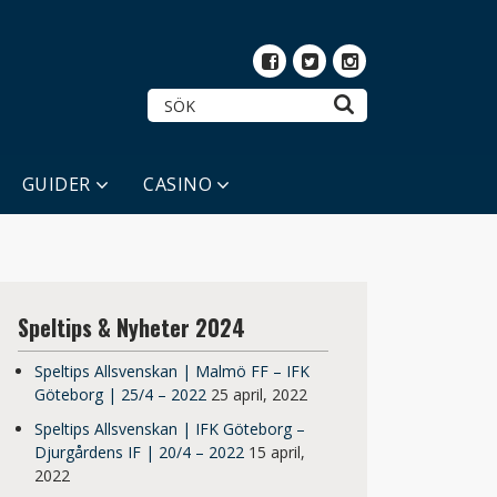
GUIDER
CASINO
Speltips & Nyheter 2024
Speltips Allsvenskan | Malmö FF – IFK
Göteborg | 25/4 – 2022
25 april, 2022
Speltips Allsvenskan | IFK Göteborg –
Djurgårdens IF | 20/4 – 2022
15 april,
2022