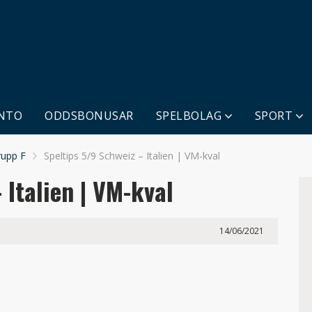
NTO
ODDSBONUSAR
SPELBOLAG
SPORT
rupp F
Speltips 5/9 Schweiz – Italien | VM-kval
 Italien | VM-kval
14/06/2021