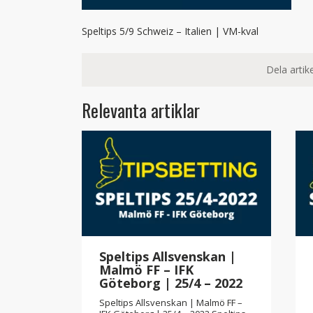
Speltips 5/9 Schweiz – Italien | VM-kval
Dela artike
Relevanta artiklar
an |
Speltips Allsvenskan |
K
Malmö FF – IFK
022
Göteborg | 25/4 – 2022
 Göteborg
Speltips Allsvenskan | Malmö FF –