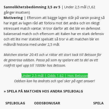
Sannolikhetsbedömning 3,5 av 5
| Under 2,5 mål (1,62
gånger insatsen)
Motivering
| Eftersom att bägge lagen står på varsin poäng så
har inget av lagen råd att förlora mot det andra och en riktigt
intressant match väntar. Vi tror därför att det blir en defensivt
balanserad match och eftersom att Italien har en stark defensiv
och ett lite mer statiskt spelsätt så tror vi att matchen blir en
målsnål historia med under 2,5 mål.
Matchen startar 20:45 och vi riktar ett stort tack till Betsson för
de generösa oddsen. Passa på som ny spelare att ta del av ett
riskfritt spel upp till 1000kr hos Betsson.
Under 2,5 mål | Odds 1,62 | Hos Betsson
Oddsen kan ha ändrats och spel sker på eget ansvar!
» SPELA PÅ MATCHEN HOS ANDRA SPELBOALG
SPELBOLAG
ODDSBONUSAR
SPELA