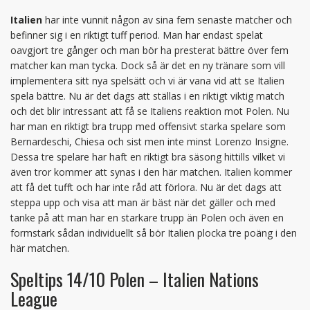
Italien
har inte vunnit någon av sina fem senaste matcher och
befinner sig i en riktigt tuff period. Man har endast spelat
oavgjort tre gånger och man bör ha presterat bättre över fem
matcher kan man tycka. Dock så är det en ny tränare som vill
implementera sitt nya spelsätt och vi är vana vid att se Italien
spela bättre. Nu är det dags att ställas i en riktigt viktig match
och det blir intressant att få se Italiens reaktion mot Polen. Nu
har man en riktigt bra trupp med offensivt starka spelare som
Bernardeschi, Chiesa och sist men inte minst Lorenzo Insigne.
Dessa tre spelare har haft en riktigt bra säsong hittills vilket vi
även tror kommer att synas i den här matchen. Italien kommer
att få det tufft och har inte råd att förlora. Nu är det dags att
steppa upp och visa att man är bäst när det gäller och med
tanke på att man har en starkare trupp än Polen och även en
formstark sådan individuellt så bör Italien plocka tre poäng i den
här matchen.
Speltips 14/10 Polen – Italien Nations
League