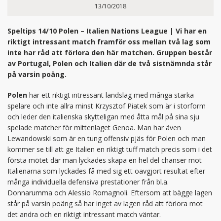
13/10/2018
Speltips 14/10 Polen – Italien Nations League | Vi har en
riktigt intressant match framför oss mellan två lag som
inte har råd att förlora den här matchen. Gruppen består
av Portugal, Polen och Italien där de två sistnämnda står
på varsin poäng.
Polen
har ett riktigt intressant landslag med många starka
spelare och inte allra minst Krzysztof Piatek som är i storform
och leder den italienska skytteligan med åtta mål på sina sju
spelade matcher för mittenlaget Genoa. Man har även
Lewandowski som är en tung offensiv pjäs för Polen och man
kommer se till att ge Italien en riktigt tuff match precis som i det
första mötet där man lyckades skapa en hel del chanser mot
Italienarna som lyckades få med sig ett oavgjort resultat efter
många individuella defensiva prestationer från bl.a.
Donnarumma och Alessio Romagnoli. Eftersom att bägge lagen
står på varsin poäng så har inget av lagen råd att förlora mot
det andra och en riktigt intressant match väntar.