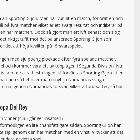
n än Sporting Gijon. Man har vunnit en match, förlorat en och
l på fyra matcher vilket är ett svagt resultat och indikerar på
 den här matchen. Dock så gjort man ett lyft senast och slog
t riktigt tufft mot det balanserade Sporting Gijon som
 det att höja kvalitén på försvarsspelet.
songen med sju poäng plockade efter fyra spelade matcher.
spel och kommer vara ett av topplagen i Segunda Division. Nu
s som de allra flesta lagen så förväntas Sporting Gijon få en
a matchen så behöver man utnyttja Numancias svaga
omma igenom Numancias försvar, vilket vi förutsätter, så har
opa Del Rey
on vinner (4,35 gånger insatsen)
örmodligen en lite chansfattigare sådan. Sporting Gijon har
a sig igenom den här matchen med en vinst. Vi tycker att det
mendera er detta spel.