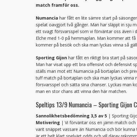
match framför oss.
Numancia
har fått en lite sämre start på säsonge
spelat oavgjort två gånger. Man har släppt in sju må
ett svagt försvarsspel som vi förväntar oss även i
Elche med 1-0 på hemmaplan. Man kommer att få de
kommer på besök och ska man lyckas vinna så gäller
Sporting Gijon
har fått en riktigt bra start på sä
Man har visat upp ett bra offensivt och defensivt 
ställs man mot ett Numancia på bortaplan och preci
tuff match på bortaplan och ska man lyckas vinn
försvarsspel och sätta sina chanser. Lyckas man k
man en stor chans att vinna den här matchen.
Speltips 13/9 Numancia – Sporting Gijon C
Sannolikhetsbedömning 3,5 av 5
| Sporting Gij
Motivering
| Vi förväntar oss en jämn match och f
varit snäppet vassare än Numancia och bör kunna t
är ett helt klart spelvärt odds och vill därav rekom