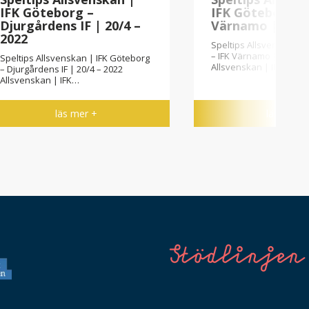
IFK Göteborg –
IFK Göteborg – 
Djurgårdens IF | 20/4 –
Värnamo | 3/4 –
2022
Speltips Allsvenskan |
– IFK Värnamo | 3/4 – 2
Speltips Allsvenskan | IFK Göteborg
Allsvenskan | IFK…
– Djurgårdens IF | 20/4 – 2022
Allsvenskan | IFK…
läs mer +
läs mer +