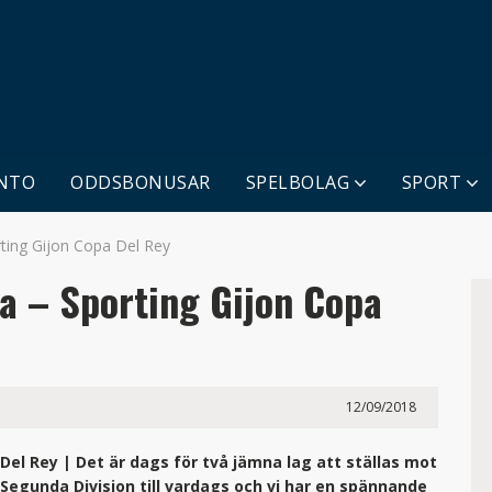
NTO
ODDSBONUSAR
SPELBOLAG
SPORT
ting Gijon Copa Del Rey
a – Sporting Gijon Copa
12/09/2018
Del Rey | Det är dags för två jämna lag att ställas mot
 Segunda Division till vardags och vi har en spännande