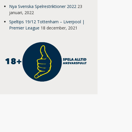
Nya Svenska Spelrestriktioner 2022
23
januari, 2022
Speltips 19/12 Tottenham – Liverpool |
Premier League
18 december, 2021
nskan |
OS Beijing 2022