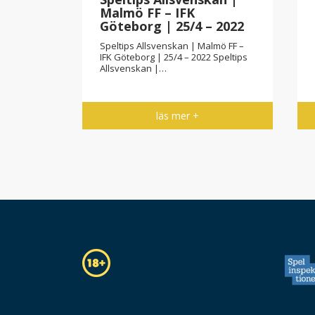
2
Malmö FF – IFK
Göteborg | 25/4 – 2022
rskapen
m precis
Speltips Allsvenskan | Malmö FF –
IFK Göteborg | 25/4 – 2022 Speltips
Allsvenskan |…
läs mer +