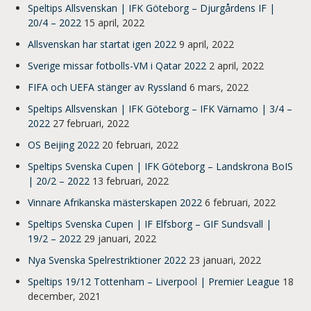
Speltips Allsvenskan | IFK Göteborg – Djurgårdens IF |
20/4 – 2022
15 april, 2022
Allsvenskan har startat igen 2022
9 april, 2022
Sverige missar fotbolls-VM i Qatar 2022
2 april, 2022
FIFA och UEFA stänger av Ryssland
6 mars, 2022
Speltips Allsvenskan | IFK Göteborg – IFK Värnamo | 3/4 –
2022
27 februari, 2022
OS Beijing 2022
20 februari, 2022
Speltips Svenska Cupen | IFK Göteborg – Landskrona BoIS
| 20/2 – 2022
13 februari, 2022
Vinnare Afrikanska mästerskapen 2022
6 februari, 2022
Speltips Svenska Cupen | IF Elfsborg – GIF Sundsvall |
19/2 – 2022
29 januari, 2022
Nya Svenska Spelrestriktioner 2022
23 januari, 2022
Speltips 19/12 Tottenham – Liverpool | Premier League
18
december, 2021