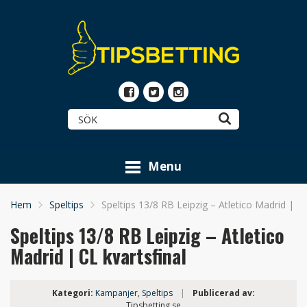
Menu
Hem
Speltips
Speltips 13/8 RB Leipzig – Atletico Madrid | CL
Speltips 13/8 RB Leipzig – Atletico
Madrid | CL kvartsfinal
Kategori:
Kampanjer
,
Speltips
|
Publicerad av:
Tipsbetting.se