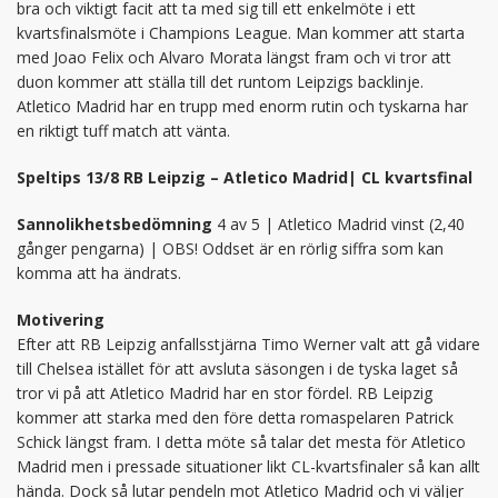
bra och viktigt facit att ta med sig till ett enkelmöte i ett
kvartsfinalsmöte i Champions League. Man kommer att starta
med Joao Felix och Alvaro Morata längst fram och vi tror att
duon kommer att ställa till det runtom Leipzigs backlinje.
Atletico Madrid har en trupp med enorm rutin och tyskarna har
en riktigt tuff match att vänta.
Speltips 13/8 RB Leipzig – Atletico Madrid| CL kvartsfinal
Sannolikhetsbedömning
4 av 5 | Atletico Madrid vinst (2,40
gånger pengarna) | OBS! Oddset är en rörlig siffra som kan
komma att ha ändrats.
Motivering
Efter att RB Leipzig anfallsstjärna Timo Werner valt att gå vidare
till Chelsea istället för att avsluta säsongen i de tyska laget så
tror vi på att Atletico Madrid har en stor fördel. RB Leipzig
kommer att starka med den före detta romaspelaren Patrick
Schick längst fram. I detta möte så talar det mesta för Atletico
Madrid men i pressade situationer likt CL-kvartsfinaler så kan allt
hända. Dock så lutar pendeln mot Atletico Madrid och vi väljer