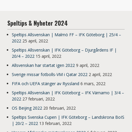
Speltips & Nyheter 2024
Speltips Allsvenskan | Malmö FF – IFK Göteborg | 25/4 –
2022
25 april, 2022
Speltips Allsvenskan | IFK Göteborg – Djurgårdens IF |
20/4 – 2022
15 april, 2022
Allsvenskan har startat igen 2022
9 april, 2022
Sverige missar fotbolls-VM i Qatar 2022
2 april, 2022
FIFA och UEFA stänger av Ryssland
6 mars, 2022
Speltips Allsvenskan | IFK Göteborg – IFK Värnamo | 3/4 –
2022
27 februari, 2022
OS Beijing 2022
20 februari, 2022
Speltips Svenska Cupen | IFK Göteborg – Landskrona BoIS
| 20/2 – 2022
13 februari, 2022