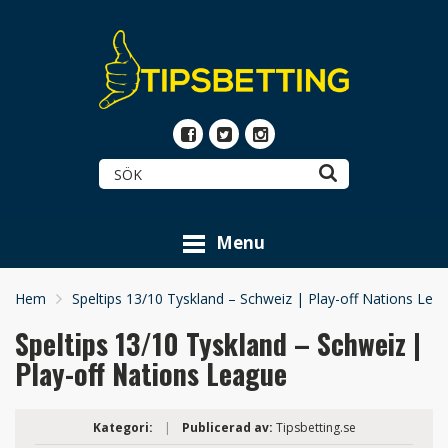
Menu
Hem
Speltips 13/10 Tyskland – Schweiz | Play-off Nations Lea
Speltips 13/10 Tyskland – Schweiz |
Play-off Nations League
Kategori:
|
Publicerad av:
Tipsbetting.se