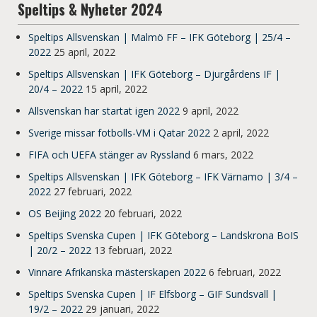
Speltips & Nyheter 2024
Speltips Allsvenskan | Malmö FF – IFK Göteborg | 25/4 –
2022
25 april, 2022
Speltips Allsvenskan | IFK Göteborg – Djurgårdens IF |
20/4 – 2022
15 april, 2022
Allsvenskan har startat igen 2022
9 april, 2022
Sverige missar fotbolls-VM i Qatar 2022
2 april, 2022
FIFA och UEFA stänger av Ryssland
6 mars, 2022
Speltips Allsvenskan | IFK Göteborg – IFK Värnamo | 3/4 –
2022
27 februari, 2022
OS Beijing 2022
20 februari, 2022
Speltips Svenska Cupen | IFK Göteborg – Landskrona BoIS
| 20/2 – 2022
13 februari, 2022
Vinnare Afrikanska mästerskapen 2022
6 februari, 2022
Speltips Svenska Cupen | IF Elfsborg – GIF Sundsvall |
19/2 – 2022
29 januari, 2022