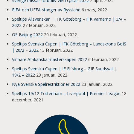
Sverige missar fotbolls-VM i Qatar 2022
2 april, 2022
FIFA och UEFA stänger av Ryssland
6 mars, 2022
Speltips Allsvenskan | IFK Göteborg – IFK Värnamo | 3/4 –
2022
27 februari, 2022
OS Beijing 2022
20 februari, 2022
Speltips Svenska Cupen | IFK Göteborg – Landskrona BoIS
| 20/2 – 2022
13 februari, 2022
Vinnare Afrikanska mästerskapen 2022
6 februari, 2022
Speltips Svenska Cupen | IF Elfsborg – GIF Sundsvall |
19/2 – 2022
29 januari, 2022
Nya Svenska Spelrestriktioner 2022
23 januari, 2022
Speltips 19/12 Tottenham – Liverpool | Premier League
18
december, 2021