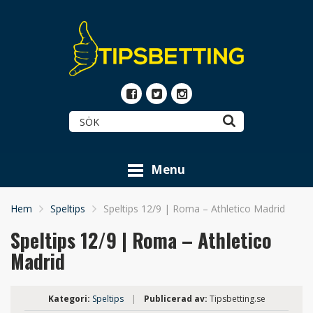
Menu
Hem
Speltips
Speltips 12/9 | Roma – Athletico Madrid
Speltips 12/9 | Roma – Athletico
Madrid
Kategori:
Speltips
|
Publicerad av:
Tipsbetting.se