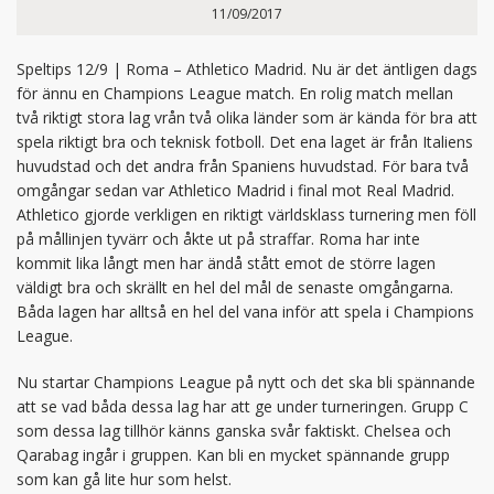
11/09/2017
Speltips 12/9 | Roma – Athletico Madrid. Nu är det äntligen dags
för ännu en Champions League match. En rolig match mellan
två riktigt stora lag vrån två olika länder som är kända för bra att
spela riktigt bra och teknisk fotboll. Det ena laget är från Italiens
huvudstad och det andra från Spaniens huvudstad. För bara två
omgångar sedan var Athletico Madrid i final mot Real Madrid.
Athletico gjorde verkligen en riktigt världsklass turnering men föll
på mållinjen tyvärr och åkte ut på straffar. Roma har inte
kommit lika långt men har ändå stått emot de större lagen
väldigt bra och skrällt en hel del mål de senaste omgångarna.
Båda lagen har alltså en hel del vana inför att spela i Champions
League.
Nu startar Champions League på nytt och det ska bli spännande
att se vad båda dessa lag har att ge under turneringen. Grupp C
som dessa lag tillhör känns ganska svår faktiskt. Chelsea och
Qarabag ingår i gruppen. Kan bli en mycket spännande grupp
som kan gå lite hur som helst.