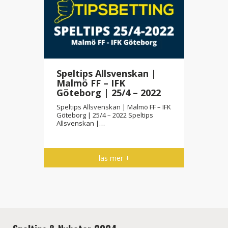
Speltips Allsvenskan |
Malmö FF – IFK
Göteborg | 25/4 – 2022
Speltips Allsvenskan | Malmö FF – IFK
Göteborg | 25/4 – 2022 Speltips
Allsvenskan |…
läs mer +