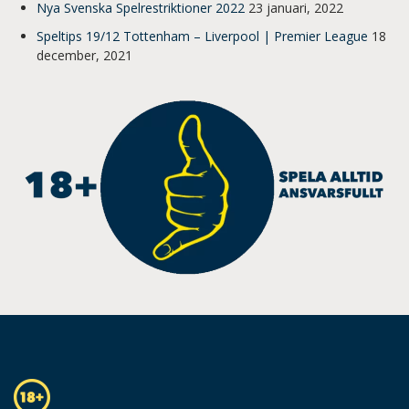
Nya Svenska Spelrestriktioner 2022
23 januari, 2022
Speltips 19/12 Tottenham – Liverpool | Premier League
18
december, 2021