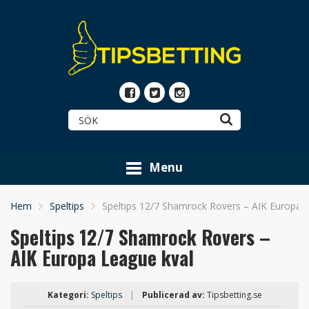
Menu
Hem
Speltips
Speltips 12/7 Shamrock Rovers – AIK Europa 
Speltips 12/7 Shamrock Rovers –
AIK Europa League kval
Kategori:
Speltips
|
Publicerad av:
Tipsbetting.se