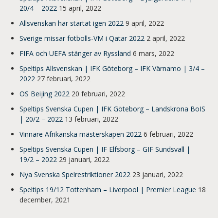
20/4 – 2022
15 april, 2022
Allsvenskan har startat igen 2022
9 april, 2022
Sverige missar fotbolls-VM i Qatar 2022
2 april, 2022
FIFA och UEFA stänger av Ryssland
6 mars, 2022
Speltips Allsvenskan | IFK Göteborg – IFK Värnamo | 3/4 –
2022
27 februari, 2022
OS Beijing 2022
20 februari, 2022
Speltips Svenska Cupen | IFK Göteborg – Landskrona BoIS
| 20/2 – 2022
13 februari, 2022
Vinnare Afrikanska mästerskapen 2022
6 februari, 2022
Speltips Svenska Cupen | IF Elfsborg – GIF Sundsvall |
19/2 – 2022
29 januari, 2022
Nya Svenska Spelrestriktioner 2022
23 januari, 2022
Speltips 19/12 Tottenham – Liverpool | Premier League
18
december, 2021