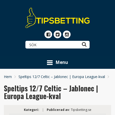
Menu
Hem
Speltips 12/7 Celtic – Jablonec | Europa League-kval
Sp
Speltips 12/7 Celtic – Jablonec |
Europa League-kval
Kategori:
|
Publicerad av:
Tipsbetting.se