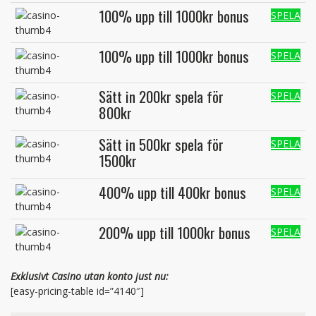
100% upp till 1000kr bonus
SPELA
100% upp till 1000kr bonus
SPELA
Sätt in 200kr spela för
SPELA
800kr
Sätt in 500kr spela för
SPELA
1500kr
400% upp till 400kr bonus
SPELA
200% upp till 1000kr bonus
SPELA
Exklusivt Casino utan konto just nu:
[easy-pricing-table id=”4140″]