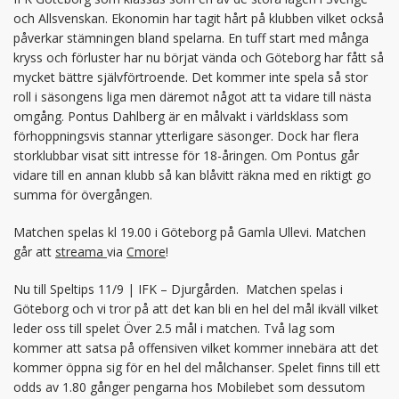
och Allsvenskan. Ekonomin har tagit hårt på klubben vilket också
påverkar stämningen bland spelarna. En tuff start med många
kryss och förluster har nu börjat vända och Göteborg har fått så
mycket bättre självförtroende. Det kommer inte spela så stor
roll i säsongens liga men däremot något att ta vidare till nästa
omgång. Pontus Dahlberg är en målvakt i världsklass som
förhoppningsvis stannar ytterligare säsonger. Dock har flera
storklubbar visat sitt intresse för 18-åringen. Om Pontus går
vidare till en annan klubb så kan blåvitt räkna med en riktigt go
summa för övergången.
Matchen spelas kl 19.00 i Göteborg på Gamla Ullevi. Matchen
går att
streama
via
Cmore
!
Nu till Speltips 11/9 | IFK – Djurgården. Matchen spelas i
Göteborg och vi tror på att det kan bli en hel del mål ikväll vilket
leder oss till spelet Över 2.5 mål i matchen. Två lag som
kommer att satsa på offensiven vilket kommer innebära att det
kommer öppna sig för en hel del målchanser. Spelet finns till ett
odds av 1.80 gånger pengarna hos Mobilebet som dessutom