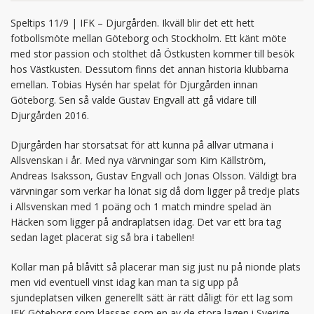
Speltips 11/9 | IFK – Djurgården. Ikväll blir det ett hett
fotbollsmöte mellan Göteborg och Stockholm. Ett känt möte
med stor passion och stolthet då Östkusten kommer till besök
hos Västkusten. Dessutom finns det annan historia klubbarna
emellan. Tobias Hysén har spelat för Djurgården innan
Göteborg. Sen så valde Gustav Engvall att gå vidare till
Djurgården 2016.
Djurgården har storsatsat för att kunna på allvar utmana i
Allsvenskan i år. Med nya värvningar som Kim Källström,
Andreas Isaksson, Gustav Engvall och Jonas Olsson. Väldigt bra
värvningar som verkar ha lönat sig då dom ligger på tredje plats
i Allsvenskan med 1 poäng och 1 match mindre spelad än
Häcken som ligger på andraplatsen idag. Det var ett bra tag
sedan laget placerat sig så bra i tabellen!
Kollar man på blåvitt så placerar man sig just nu på nionde plats
men vid eventuell vinst idag kan man ta sig upp på
sjundeplatsen vilken generellt sätt är rätt dåligt för ett lag som
IFK Göteborg som klassas som en av de stora lagen i Sverige