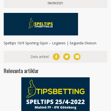
08/09/2021
Speltips 10/9 Sporting Gijon – Leganes | Segunda Divison
Dela artikel:
Relevanta artiklar