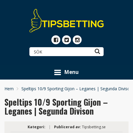
Menu
Hem
Speltips 10/9 Sporting Gijon – Leganes | Segunda Divison
Speltips 10/9 Sporting Gijon –
Leganes | Segunda Divison
Kategori:
|
Publicerad av:
Tipsbetting.se