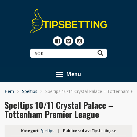
Menu
Hem
Speltips
Speltips 10/11 Crystal Palace – Tottenham P
Speltips 10/11 Crystal Palace –
Tottenham Premier League
Kategori:
Speltips
|
Publicerad av:
Tipsbetting.se