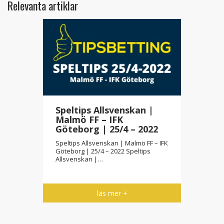
Relevanta artiklar
Speltips Allsvenskan |
Malmö FF – IFK
Göteborg | 25/4 – 2022
Speltips Allsvenskan | Malmö FF – IFK
Göteborg | 25/4 – 2022 Speltips
Allsvenskan |…
läs mer +