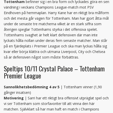
Tottenham
befinner sig i en bra form och lyckades göra en sen
vändning i veckans Champions League-match mot PSV
Eindhoven på hemmaplan. Harry Kane har en riktigt bra målform
och det mesta går vägen för Tottenham. Man har gjort åtta mål
under de senaste tre matcherna vilket är en stark siffra som
återigen speglar Tottenhams styrka i det offensiva spelet.
Tottenhams svaghet är helt klart defensiven där man inte
lyckats hålla nollan under deras fem senaste matcher. Man står
på en fjärdeplats i Premier League och ska man lyckas hålla sig
kvar eller börja klättra och utmana Liverpool, City och Chelsea
så är defensiven något som måste förbättras.
Speltips 10/11 Crystal Palace – Tottenham
Premier League
Sannolikhetsbedömning 4 av 5
| Tottenham vinner (1,90
gånger insatsen)
Motivering
| Sarri har ett riktigt bra offensivt utpräglat spel och
vi ser Tottenham som storfavoriter till att vinna den här
matchen. Självklart så har man haft en match i Champions