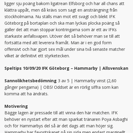
ligger sju poäng bakom ligatrean Elfsborg och har all chans att
klättra uppåt, men då krävs som sagt en ansträngning från
stockholmarna. Nu ställs man mot ett svagt och blekt IFK
Göteborg på bortaplan och ska man lyckas plocka poäng så
gäller det att man stoppar kontringarna som är ett av IFKs
starkaste anfallsvapen. Utöver det så behöver man se till att
fortsätta med att leverera framåt. Man är i en god form
offensivt och har gjort sex mål under sina två senaste matcher
vilket är definitivt ett styrketecken.
Speltips 10/09/20 IFK Göteborg – Hammarby | Allsvenskan
Sannolikhetsbedömning
3 av 5 | Hammarby vinst (2,60
gånger pengarna) | OBS! Oddset är en rörlig siffra som kan
komma att ha ändrats.
Motivering
Bägge lagen är pressade till att vinna den här matchen. IFK
behöver en nystart efter att man sparkat tränaren Poya Asbaghi
och för Hammarbys del så är det dags att man höjer sig.
Hammarby har favoritskapet på sin sida men endast marginellt.