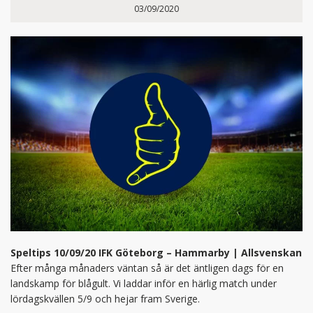
03/09/2020
Speltips 10/09/20 IFK Göteborg – Hammarby | Allsvenskan
Efter många månaders väntan så är det äntligen dags för en
landskamp för blågult. Vi laddar inför en härlig match under
lördagskvällen 5/9 och hejar fram Sverige.