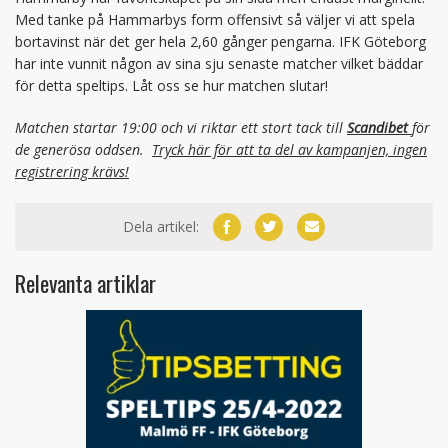
Med tanke på Hammarbys form offensivt så väljer vi att spela
bortavinst när det ger hela 2,60 gånger pengarna. IFK Göteborg
har inte vunnit någon av sina sju senaste matcher vilket bäddar
för detta speltips. Låt oss se hur matchen slutar!
Matchen startar 19:00 och vi riktar ett stort tack till
Scandibet
för
de generösa oddsen.
Tryck här för att ta del av kampanjen, ingen
registrering krävs!
Dela artikel:
Relevanta artiklar