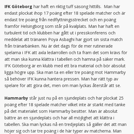
IFK Göteborg
har haft en riktig tuff säsong hittills. Man har
endast plockat ihop 17 poäng efter 18 spelade matcher och är
endast tre poäng från nedflyttningsstrecket och en poäng
framför Helsingborg som står på kvalplats. Man har haft en
turbulent tid och klubben har gått ut i presskonferens och
meddelat att tränaren Poya Asbaghi har gjort sin sista match
från tränarbänken. Nu är det dags för de mer rutinerade
spelarna i IFK att axla ledarrollen och ta fram det som krävs för
att man ska kunna klättra i tabellen och hamna på säker mark.
IFK Göteborg är en klubb med ett bra material och bör absolut
ligga högre upp. Ska man ta en eller tre poäng mot Hammarby
så behöver IFK kunna hantera pressen. Man har rätt typ av
spelare för att göra det, men om man lyckas återstår att se.
Hammarby
står just nu på en sjundeplats och har plockat 25
poäng efter 18 spelade matcher vilket inte är starkt med tanke
på det materialet som Hammarby besitter. Man är absolut
bättre än en sjundeplats och har all möjlighet att klättra i
tabellen. Ska man lyckas nå en tredjeplats så gäller det att man
höjer sig och tar tre poäng i de här typer av matcherna. Man