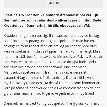
30/06/2018
Speltips 1/6 Kroatien – Danmark Åttondelsfinal VM | Ju
fler matcher som spelas desto allvarligare blir det. Både
Kroatien och Danmark är hittills obesegrade i VM.
Kroatien har gjort en otroligt fin insats och är ett av de tre lag
som plockade 9 poäng under gruppspelen och man har en
otroligt fin form toppat med ett bra lag på papper. Med VMs
kanske starkaste mittfält så tippas man att komma långt. Man
har ett mittfält bestående av Luka Modric, Ivan Rakitic, Brozovic
och Ivan Perisic och Ante Rebic som kan droppa både spela
offensivt och droppa ner och försvara. Man har Mario
Mandzukic i spetsen och tillsammans skapar dessa ett
dynamiskt lag som kan slå alla landslag. De har hittills varit
mycket övertygande och ska de slå Danmark som kommer att
vara på tårna så behöver de spela lika kontrollerat som de har
gjort i sina matcher mot Nigeria, Argentina och mot Island.
Danmark har haft ett tufft gruppspel och har lyckats komma ur