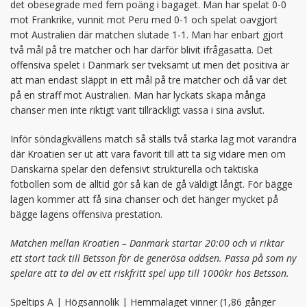
det obesegrade med fem poäng i bagaget. Man har spelat 0-0
mot Frankrike, vunnit mot Peru med 0-1 och spelat oavgjort
mot Australien där matchen slutade 1-1. Man har enbart gjort
två mål på tre matcher och har därför blivit ifrågasatta. Det
offensiva spelet i Danmark ser tveksamt ut men det positiva är
att man endast släppt in ett mål på tre matcher och då var det
på en straff mot Australien. Man har lyckats skapa många
chanser men inte riktigt varit tillräckligt vassa i sina avslut.
Inför söndagkvällens match så ställs två starka lag mot varandra
där Kroatien ser ut att vara favorit till att ta sig vidare men om
Danskarna spelar den defensivt strukturella och taktiska
fotbollen som de alltid gör så kan de gå väldigt långt. För bägge
lagen kommer att få sina chanser och det hänger mycket på
bägge lagens offensiva prestation.
Matchen mellan Kroatien – Danmark startar 20:00 och vi riktar
ett stort tack till Betsson för de generösa oddsen. Passa på som ny
spelare att ta del av ett riskfritt spel upp till 1000kr hos Betsson.
Speltips A | Högsannolik | Hemmalaget vinner (1,86 gånger