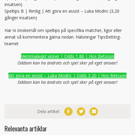
insatsen)
Speltips B | Rimlig | Att göra en assist – Luka Modric (3,20
gånger insatsen)
Har ni önskemål om speltips på specifika matcher, ligor eller
annat så kommentera gärna nedan. Hälsningar TipsBetting-
teamet
Hemmalaget vinner | Odds 1,86 | Hos Betsson
Oddsen kan ha ändrats och spel sker på eget ansvar!
Att göra en assist – Luka Modric | Odds 3,20 | Hos Betsson
Oddsen kan ha ändrats och spel sker på eget ansvar!
Dela artikel:
Relevanta artiklar