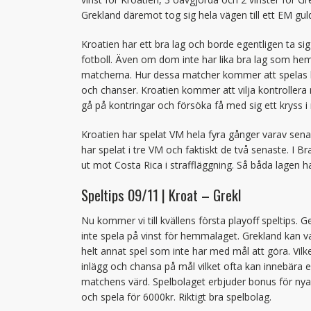
Grekland däremot tog sig hela vägen till ett EM gul
Kroatien har ett bra lag och borde egentligen ta sig
fotboll. Även om dom inte har lika bra lag som he
matcherna. Hur dessa matcher kommer att spelas bli
och chanser. Kroatien kommer att vilja kontrollera
gå på kontringar och försöka få med sig ett kryss
Kroatien har spelat VM hela fyra gånger varav sena
har spelat i tre VM och faktiskt de två senaste. I Br
ut mot Costa Rica i straffläggning. Så båda lagen ha
Speltips 09/11 | Kroat – Grekl
Nu kommer vi till kvällens första playoff speltips.
inte spela på vinst för hemmalaget. Grekland kan 
helt annat spel som inte har med mål att göra. Vilket
inlägg och chansa på mål vilket ofta kan innebära 
matchens värd. Spelbolaget erbjuder bonus för nya s
och spela för 6000kr. Riktigt bra spelbolag.