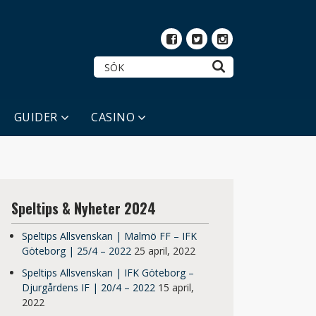
GUIDER
CASINO
Speltips & Nyheter 2024
Speltips Allsvenskan | Malmö FF – IFK
Göteborg | 25/4 – 2022
25 april, 2022
Speltips Allsvenskan | IFK Göteborg –
Djurgårdens IF | 20/4 – 2022
15 april,
2022