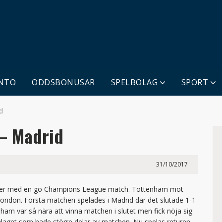
NTO
ODDSBONUSAR
SPELBOLAG
SPORT
d
 – Madrid
31/10/2017
ember med en go Champions League match. Tottenham mot
ondon. Första matchen spelades i Madrid där det slutade 1-1
ham var så nära att vinna matchen i slutet men fick nöja sig
aget som hade större delar av matchen. Nu spelas returen