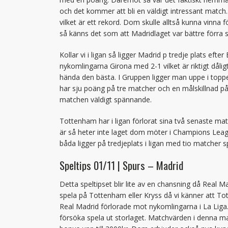
och det kommer att bli en väldigt intressant match
vilket är ett rekord. Dom skulle alltså kunna vinna f
så känns det som att Madridlaget var bättre förra 
Kollar vi i ligan så ligger Madrid p tredje plats e
nykomlingarna Girona med 2-1 vilket är riktigt dålig
hända den bästa. I Gruppen ligger man uppe i topp
har sju poäng på tre matcher och en målskillnad på 7
matchen väldigt spännande.
Tottenham har i ligan förlorat sina två senaste 
är så heter inte laget dom möter i Champions Leagu
båda ligger på tredjeplats i ligan med tio matcher 
Speltips 01/11 | Spurs – Madrid
Detta speltipset blir lite av en chansning då Real Ma
spela på Tottenham eller Kryss då vi känner att 
Real Madrid förlorade mot nykomlingarna i La Liga
försöka spela ut storlaget. Matchvärden i denna 