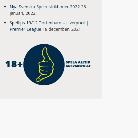
Nya Svenska Spelrestriktioner 2022
23
januari, 2022
Speltips 19/12 Tottenham – Liverpool |
Premier League
18 december, 2021
nskan |
OS Beijing 2022
IFK
OS Beijing 2022 Vinterspelen så
 2022