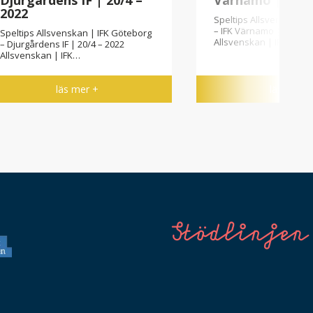
2022
Speltips Allsvenskan |
– IFK Värnamo | 3/4 – 2
Speltips Allsvenskan | IFK Göteborg
Allsvenskan | IFK…
– Djurgårdens IF | 20/4 – 2022
Allsvenskan | IFK…
läs mer +
läs mer +