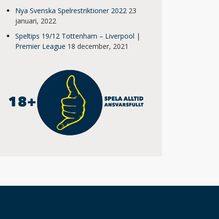
VM i Qatar 2022
Nya Svenska Spelrestriktioner 2022
23
januari, 2022
 igen 2022 Nu
Sverige missar fotbolls-VM i Qatar
r väntat på
2022 Vårt kära Sverige missar
Speltips 19/12 Tottenham – Liverpool |
fotbolls-VM i Qatar vintern 2022.…
Premier League
18 december, 2021
läs mer +