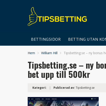
BETTINGSIDOR
BETTING UTAN KO
Hem
William Hill
Tipsbetting.se – ny bonus ho
Tipsbetting.se – ny bo
bet upp till 500kr
Kategori:
|
Publicerad av:
Tipsbetting.se