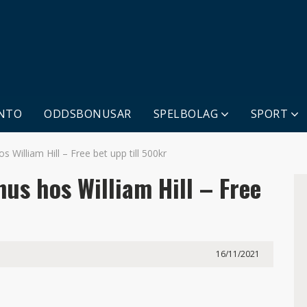
NTO
ODDSBONUSAR
SPELBOLAG
SPORT
s William Hill – Free bet upp till 500kr
nus hos William Hill – Free
16/11/2021