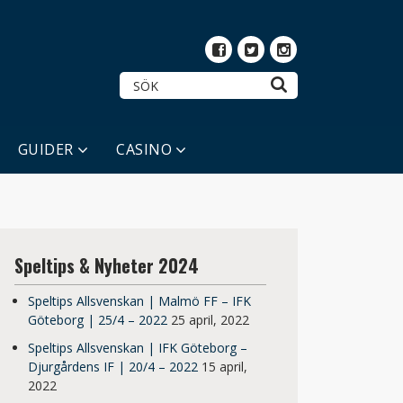
GUIDER
CASINO
Speltips & Nyheter 2024
Speltips Allsvenskan | Malmö FF – IFK
Göteborg | 25/4 – 2022
25 april, 2022
Speltips Allsvenskan | IFK Göteborg –
Djurgårdens IF | 20/4 – 2022
15 april,
2022