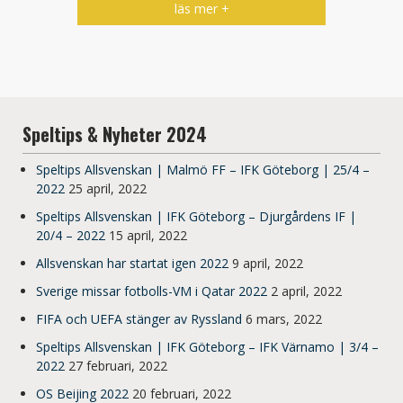
läs mer +
Speltips & Nyheter 2024
Speltips Allsvenskan | Malmö FF – IFK Göteborg | 25/4 –
2022
25 april, 2022
Speltips Allsvenskan | IFK Göteborg – Djurgårdens IF |
20/4 – 2022
15 april, 2022
Allsvenskan har startat igen 2022
9 april, 2022
Sverige missar fotbolls-VM i Qatar 2022
2 april, 2022
FIFA och UEFA stänger av Ryssland
6 mars, 2022
Speltips Allsvenskan | IFK Göteborg – IFK Värnamo | 3/4 –
2022
27 februari, 2022
OS Beijing 2022
20 februari, 2022