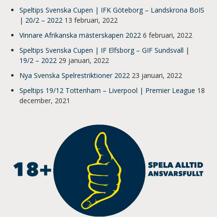
Speltips Svenska Cupen | IFK Göteborg – Landskrona BoIS
| 20/2 – 2022
13 februari, 2022
Vinnare Afrikanska mästerskapen 2022
6 februari, 2022
Speltips Svenska Cupen | IF Elfsborg – GIF Sundsvall |
19/2 – 2022
29 januari, 2022
Nya Svenska Spelrestriktioner 2022
23 januari, 2022
Speltips 19/12 Tottenham – Liverpool | Premier League
18
december, 2021