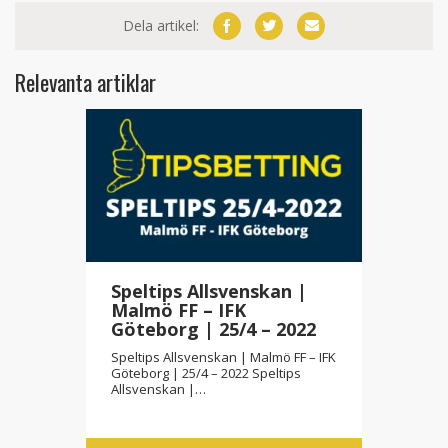
Dela artikel:
Relevanta artiklar
Speltips Allsvenskan |
Malmö FF – IFK
Göteborg | 25/4 – 2022
Speltips Allsvenskan | Malmö FF – IFK
Göteborg | 25/4 – 2022 Speltips
Allsvenskan |…