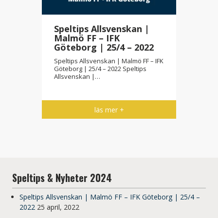
Speltips Allsvenskan |
Malmö FF – IFK
Göteborg | 25/4 – 2022
Speltips Allsvenskan | Malmö FF – IFK
Göteborg | 25/4 – 2022 Speltips
Allsvenskan |…
läs mer +
Speltips & Nyheter 2024
Speltips Allsvenskan | Malmö FF – IFK Göteborg | 25/4 –
2022
25 april, 2022