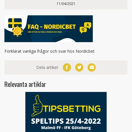
11/04/2021
Förklarat vanliga frågor och svar hos Nordicbet
Dela artikel:
Relevanta artiklar