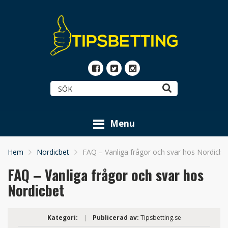
Menu
Hem
Nordicbet
FAQ – Vanliga frågor och svar hos Nordicbe
FAQ – Vanliga frågor och svar hos
Nordicbet
Kategori:
|
Publicerad av:
Tipsbetting.se