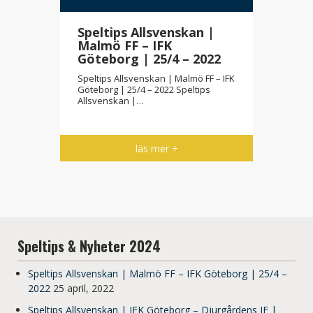
Speltips Allsvenskan |
Malmö FF – IFK
Göteborg | 25/4 – 2022
Speltips Allsvenskan | Malmö FF – IFK
Göteborg | 25/4 – 2022 Speltips
Allsvenskan |…
läs mer +
Speltips & Nyheter 2024
Speltips Allsvenskan | Malmö FF – IFK Göteborg | 25/4 –
2022
25 april, 2022
Speltips Allsvenskan | IFK Göteborg – Djurgårdens IF |