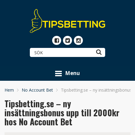
Menu
Hem
No Account Bet
Tipsbetting.se – ny insättningsbonus 
Tipsbetting.se – ny
insättningsbonus upp till 2000kr
hos No Account Bet