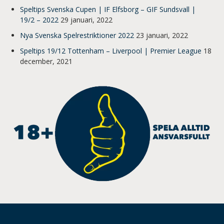
Speltips Svenska Cupen | IF Elfsborg – GIF Sundsvall |
19/2 – 2022
29 januari, 2022
Nya Svenska Spelrestriktioner 2022
23 januari, 2022
Speltips 19/12 Tottenham – Liverpool | Premier League
18
december, 2021