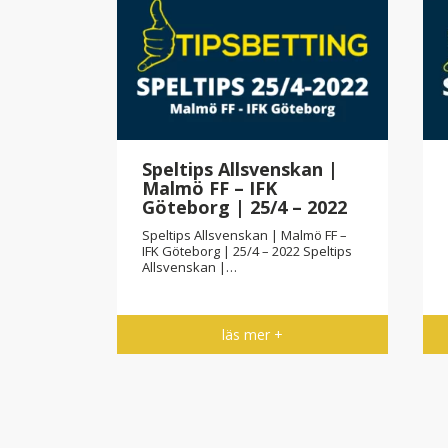
an |
Speltips Allsvenskan |
K
Malmö FF – IFK
022
Göteborg | 25/4 – 2022
 Göteborg
Speltips Allsvenskan | Malmö FF –
IFK Göteborg | 25/4 – 2022 Speltips
Allsvenskan |…
läs mer +