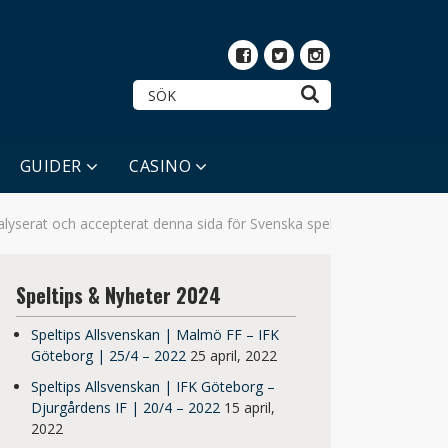
GUIDER
CASINO
yserat och accepterat denna sida för Svenska spelare!
Speltips & Nyheter 2024
Speltips Allsvenskan | Malmö FF – IFK
Göteborg | 25/4 – 2022
25 april, 2022
Speltips Allsvenskan | IFK Göteborg –
Djurgårdens IF | 20/4 – 2022
15 april,
2022