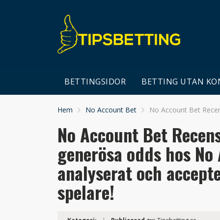
BETTINGSIDOR
BETTING UTAN KO
Hem
No Account Bet
No Account Bet Recens
No Account Bet Recens
generösa odds hos No 
analyserat och accept
spelare!