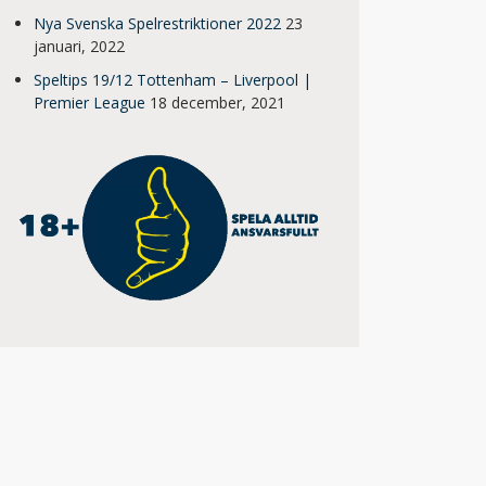
Nya Svenska Spelrestriktioner 2022
23
januari, 2022
Speltips 19/12 Tottenham – Liverpool |
Premier League
18 december, 2021
 startat
Sverige missar fotbolls-
VM i Qatar 2022
 igen 2022 Nu
Sverige missar fotbolls-VM i Qatar
r väntat på
2022 Vårt kära Sverige missar
fotbolls-VM i Qatar vintern 2022.…
läs mer +