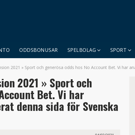
NTO
ODDSBONUSAR
SPELBOLAG
SPORT
ion 2021 » Sport och generösa odds hos No Account Bet. Vi har anal
ion 2021 » Sport och
Account Bet. Vi har
erat denna sida för Svenska