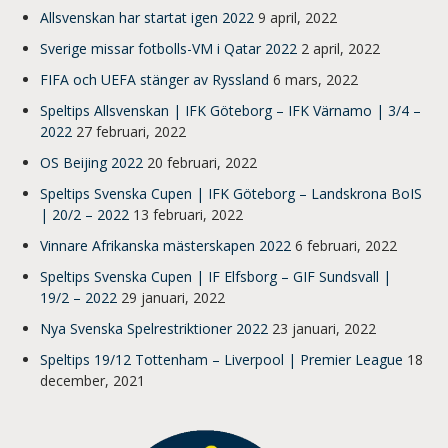
Allsvenskan har startat igen 2022
9 april, 2022
Sverige missar fotbolls-VM i Qatar 2022
2 april, 2022
FIFA och UEFA stänger av Ryssland
6 mars, 2022
Speltips Allsvenskan | IFK Göteborg – IFK Värnamo | 3/4 –
2022
27 februari, 2022
OS Beijing 2022
20 februari, 2022
Speltips Svenska Cupen | IFK Göteborg – Landskrona BoIS
| 20/2 – 2022
13 februari, 2022
Vinnare Afrikanska mästerskapen 2022
6 februari, 2022
Speltips Svenska Cupen | IF Elfsborg – GIF Sundsvall |
19/2 – 2022
29 januari, 2022
Nya Svenska Spelrestriktioner 2022
23 januari, 2022
Speltips 19/12 Tottenham – Liverpool | Premier League
18
december, 2021