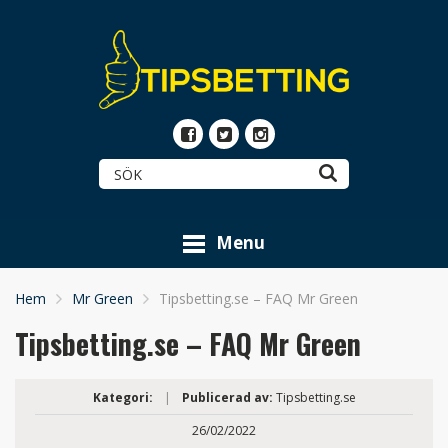
Menu
Hem
Mr Green
Tipsbetting.se – FAQ Mr Green
Tipsbetting.se – FAQ Mr Green
Kategori:
|
Publicerad av:
Tipsbetting.se
26/02/2022