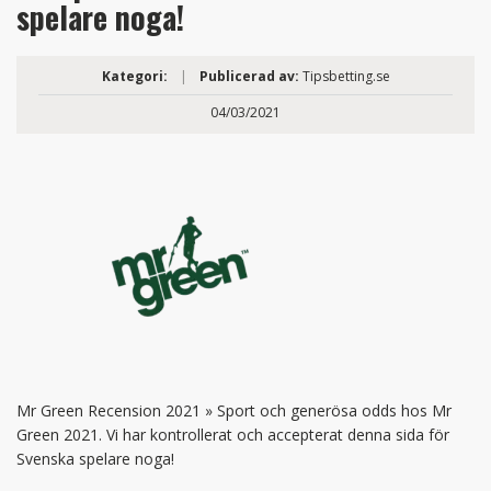
spelare noga!
Kategori:
|
Publicerad av:
Tipsbetting.se
04/03/2021
Mr Green Recension 2021 » Sport och generösa odds hos Mr
Green 2021. Vi har kontrollerat och accepterat denna sida för
Svenska spelare noga!