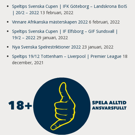
Speltips Svenska Cupen | IFK Göteborg – Landskrona BoIS
| 20/2 – 2022
13 februari, 2022
Vinnare Afrikanska mästerskapen 2022
6 februari, 2022
Speltips Svenska Cupen | IF Elfsborg – GIF Sundsvall |
19/2 – 2022
29 januari, 2022
Nya Svenska Spelrestriktioner 2022
23 januari, 2022
Speltips 19/12 Tottenham – Liverpool | Premier League
18
december, 2021