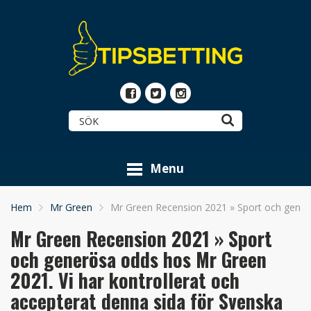
Menu
Hem
Mr Green
Mr Green Recension 2021 » Sport och generö
Mr Green Recension 2021 » Sport
och generösa odds hos Mr Green
2021. Vi har kontrollerat och
accepterat denna sida för Svenska