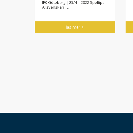
IFK Göteborg | 25/4 – 2022 Speltips
Allsvenskan |…
läs mer +