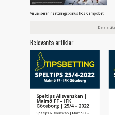
Visualiserar insättningsbonus hos Campobet
Dela artike
Relevanta artiklar
an |
Speltips Allsvenskan |
K
Malmö FF – IFK
022
Göteborg | 25/4 – 2022
 Göteborg
Speltips Allsvenskan | Malmö FF –