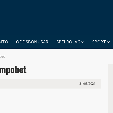
NTO
ODDSBONUSAR
SPELBOLAG
SPORT
bet
ampobet
31/03/2021