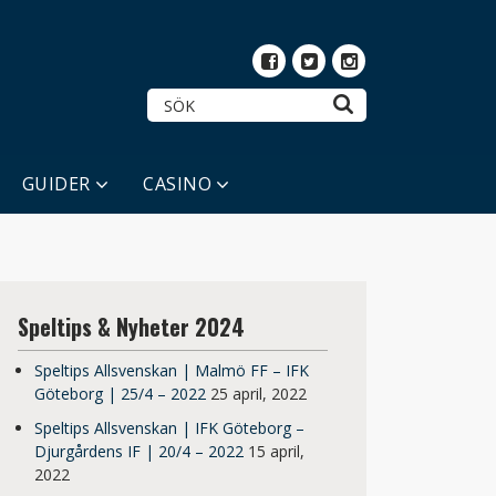
GUIDER
CASINO
Speltips & Nyheter 2024
Speltips Allsvenskan | Malmö FF – IFK
Göteborg | 25/4 – 2022
25 april, 2022
Speltips Allsvenskan | IFK Göteborg –
Djurgårdens IF | 20/4 – 2022
15 april,
2022