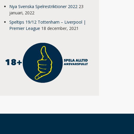
fotbolls-VM i Qatar vintern 2022.…
Nya Svenska Spelrestriktioner 2022
23
januari, 2022
Speltips 19/12 Tottenham – Liverpool |
läs mer +
Premier League
18 december, 2021