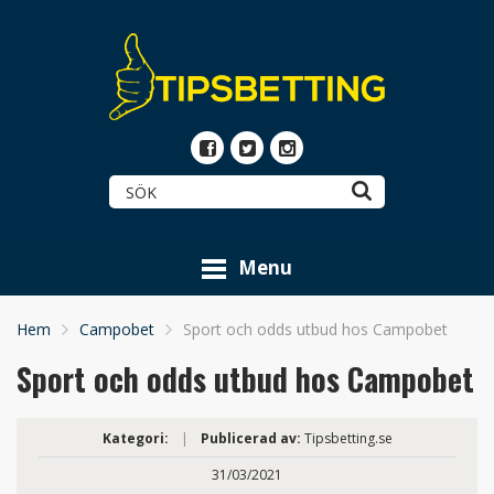
Menu
Hem
Campobet
Sport och odds utbud hos Campobet
Sport och odds utbud hos Campobet
Kategori:
|
Publicerad av:
Tipsbetting.se
31/03/2021