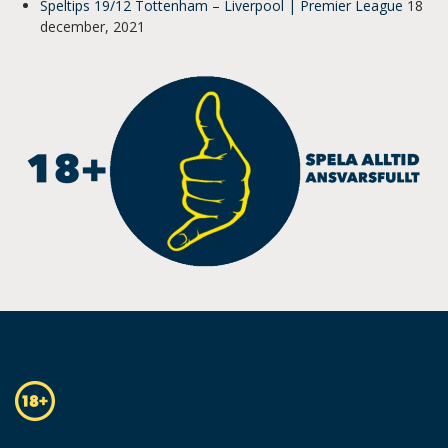
Speltips 19/12 Tottenham – Liverpool | Premier League
18
december, 2021