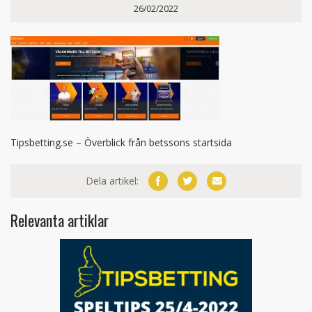
26/02/2022
Tipsbetting.se – Överblick från betssons startsida
Dela artikel:
Relevanta artiklar