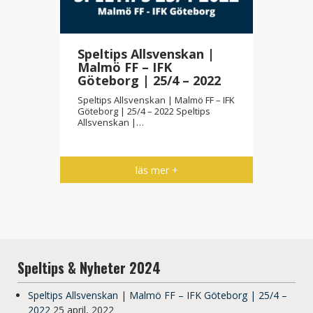
Speltips Allsvenskan |
Malmö FF – IFK
Göteborg | 25/4 – 2022
Speltips Allsvenskan | Malmö FF – IFK
Göteborg | 25/4 – 2022 Speltips
Allsvenskan |…
läs mer +
Speltips & Nyheter 2024
Speltips Allsvenskan | Malmö FF – IFK Göteborg | 25/4 –
2022
25 april, 2022