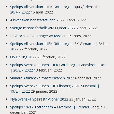
Speltips Allsvenskan | IFK Göteborg – Djurgårdens IF |
20/4 – 2022
15 april, 2022
Allsvenskan har startat igen 2022
9 april, 2022
Sverige missar fotbolls-VM i Qatar 2022
2 april, 2022
FIFA och UEFA stänger av Ryssland
6 mars, 2022
Speltips Allsvenskan | IFK Göteborg – IFK Värnamo | 3/4 –
2022
27 februari, 2022
OS Beijing 2022
20 februari, 2022
Speltips Svenska Cupen | IFK Göteborg – Landskrona BoIS
| 20/2 – 2022
13 februari, 2022
Vinnare Afrikanska mästerskapen 2022
6 februari, 2022
Speltips Svenska Cupen | IF Elfsborg – GIF Sundsvall |
19/2 – 2022
29 januari, 2022
Nya Svenska Spelrestriktioner 2022
23 januari, 2022
Speltips 19/12 Tottenham – Liverpool | Premier League
18
december, 2021