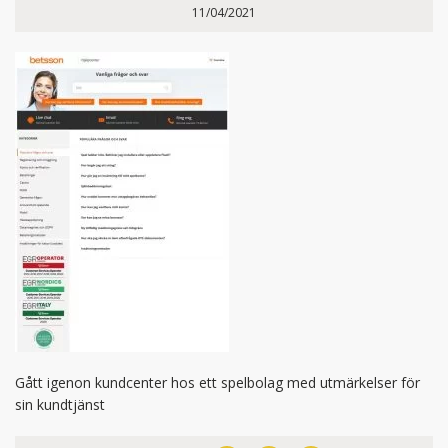
11/04/2021
Gått igenon kundcenter hos ett spelbolag med utmärkelser för
sin kundtjänst