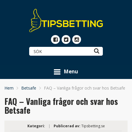
Menu
Hem
Betsafe
FAQ – Vanliga frågor och svar hos Betsafe
FAQ – Vanliga frågor och svar hos
Betsafe
Kategori:
|
Publicerad av:
Tipsbetting.se