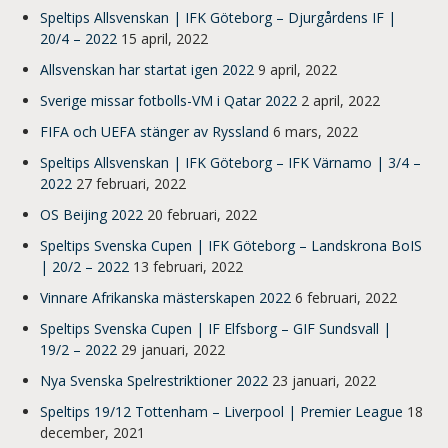
Speltips Allsvenskan | IFK Göteborg – Djurgårdens IF |
20/4 – 2022
15 april, 2022
Allsvenskan har startat igen 2022
9 april, 2022
Sverige missar fotbolls-VM i Qatar 2022
2 april, 2022
FIFA och UEFA stänger av Ryssland
6 mars, 2022
Speltips Allsvenskan | IFK Göteborg – IFK Värnamo | 3/4 –
2022
27 februari, 2022
OS Beijing 2022
20 februari, 2022
Speltips Svenska Cupen | IFK Göteborg – Landskrona BoIS
| 20/2 – 2022
13 februari, 2022
Vinnare Afrikanska mästerskapen 2022
6 februari, 2022
Speltips Svenska Cupen | IF Elfsborg – GIF Sundsvall |
19/2 – 2022
29 januari, 2022
Nya Svenska Spelrestriktioner 2022
23 januari, 2022
Speltips 19/12 Tottenham – Liverpool | Premier League
18
december, 2021