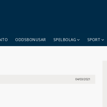
NTO
ODDSBONUSAR
SPELBOLAG
SPORT
04/03/2021