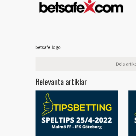
betsafe-logo
Dela artike
Relevanta artiklar