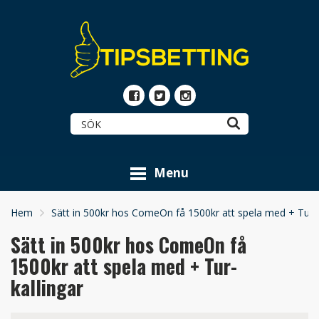
Menu
Hem
Sätt in 500kr hos ComeOn få 1500kr att spela med + Tur-k
Sätt in 500kr hos ComeOn få
1500kr att spela med + Tur-
kallingar