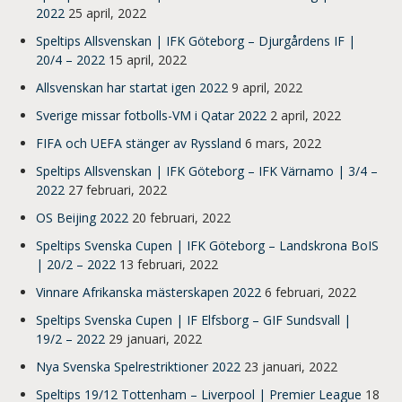
2022
25 april, 2022
Speltips Allsvenskan | IFK Göteborg – Djurgårdens IF |
20/4 – 2022
15 april, 2022
Allsvenskan har startat igen 2022
9 april, 2022
Sverige missar fotbolls-VM i Qatar 2022
2 april, 2022
FIFA och UEFA stänger av Ryssland
6 mars, 2022
Speltips Allsvenskan | IFK Göteborg – IFK Värnamo | 3/4 –
2022
27 februari, 2022
OS Beijing 2022
20 februari, 2022
Speltips Svenska Cupen | IFK Göteborg – Landskrona BoIS
| 20/2 – 2022
13 februari, 2022
Vinnare Afrikanska mästerskapen 2022
6 februari, 2022
Speltips Svenska Cupen | IF Elfsborg – GIF Sundsvall |
19/2 – 2022
29 januari, 2022
Nya Svenska Spelrestriktioner 2022
23 januari, 2022
Speltips 19/12 Tottenham – Liverpool | Premier League
18