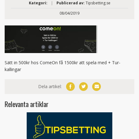
Kategori:
|
Publicerad av:
Tipsbetting.se
08/04/2019
Sätt in 500kr hos ComeOn få 1500kr att spela med + Tur-
kallingar
Dela artikel:
Relevanta artiklar