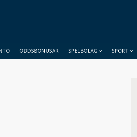
NTO
ODDSBONUSAR
SPELBOLAG
SPORT