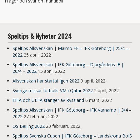
Frågor och svar om handboll
Speltips & Nyheter 2024
Speltips Allsvenskan | Malmö FF – IFK Göteborg | 25/4 –
2022
25 april, 2022
Speltips Allsvenskan | IFK Göteborg – Djurgårdens IF |
20/4 – 2022
15 april, 2022
Allsvenskan har startat igen 2022
9 april, 2022
Sverige missar fotbolls-VM i Qatar 2022
2 april, 2022
FIFA och UEFA stänger av Ryssland
6 mars, 2022
Speltips Allsvenskan | IFK Göteborg – IFK Värnamo | 3/4 –
2022
27 februari, 2022
OS Beijing 2022
20 februari, 2022
Speltips Svenska Cupen | IFK Göteborg – Landskrona BoIS