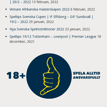
| 20/2 – 2022
13 februari, 2022
Vinnare Afrikanska mästerskapen 2022
6 februari, 2022
Speltips Svenska Cupen | IF Elfsborg – GIF Sundsvall |
19/2 – 2022
29 januari, 2022
Nya Svenska Spelrestriktioner 2022
23 januari, 2022
Speltips 19/12 Tottenham – Liverpool | Premier League
18
december, 2021