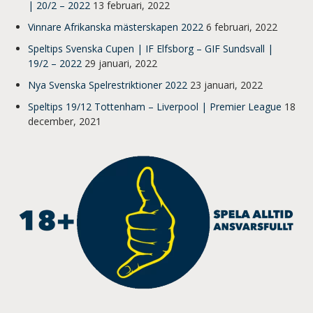
| 20/2 – 2022
13 februari, 2022
Vinnare Afrikanska mästerskapen 2022
6 februari, 2022
Speltips Svenska Cupen | IF Elfsborg – GIF Sundsvall |
19/2 – 2022
29 januari, 2022
Nya Svenska Spelrestriktioner 2022
23 januari, 2022
Speltips 19/12 Tottenham – Liverpool | Premier League
18
december, 2021